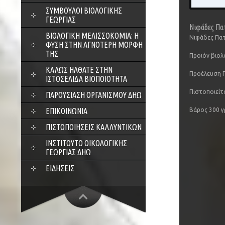
ΣΎΜΒΟΥΛΟΙ ΒΙΟΛΟΓΙΚΉΣ
ΓΕΩΡΓΊΑΣ
Νιφάδες Πατ
ΒΙΟΛΟΓΙΚΉ ΜΕΛΙΣΣΟΚΟΜΊΑ: Η
Νιφάδες Πατ
ΦΎΣΗ ΣΤΗΝ ΑΓΝΌΤΕΡΗ ΜΟΡΦΉ
ΤΗΣ
Προϊόν βιολ
ΚΑΛΏΣ ΉΛΘΑΤΕ ΣΤΗΝ
Προέλευση Γ
ΙΣΤΟΣΕΛΊΔΑ ΒΙΟΠΟΙΌΤΗΤΑ
Πιστοποιείτ
ΠΑΡΟΥΣΊΑΣΗ ΟΡΓΑΝΙΣΜΟΎ ΔΗΩ
Βάρος 300 γ
ΕΠΙΚΟΙΝΩΝΊΑ
ΠΙΣΤΟΠΟΙΉΣΕΙΣ ΚΑΛΛΥΝΤΙΚΏΝ
ΙΝΣΤΙΤΟΎΤΟ ΟΙΚΟΛΟΓΙΚΉΣ
ΓΕΩΡΓΊΑΣ ΔΗΩ
ΕΙΔΉΣΕΙΣ