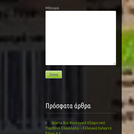
Μήνυμα
Πρόσφατα άρθρα
Sparta Bio Βιολογικό Εξαιρετικό
Παρθένο Ελαιόλαδο – Ελληνικά Εκλεκτά
Έλαια Α.Ε.