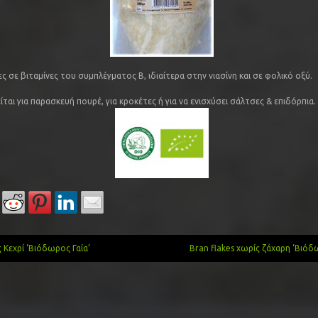
ες σε βιταμίνες του συμπλέγματος Β, ιδιαίτερα στην νιασίνη και σε φολικό οξύ.
ται για παρασκευή πουρέ, για κροκέτες ή για να ενισχύσει σάλτσες & επιδόρπια.
Κεχρί ‘Βιόδωρος Γαία’
Bran flakes χωρίς ζάχαρη ‘Βιόδ
gation