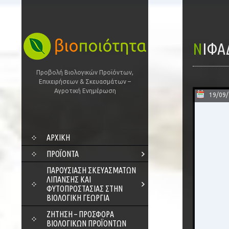
ΝΙΦ
Προβολή Βιολογικών Προϊόντων,
Επιχειρήσεων & Σκευασμάτων –
Αγροτική Ενημέρωση
19/09
SKIP
ΑΡΧΙΚΗ
TO
CONTENT
ΠΡΟΪΌΝΤΑ
ΠΑΡΟΥΣΊΑΣΗ ΣΚΕΥΑΣΜΆΤΩΝ
ΛΊΠΑΝΣΗΣ ΚΑΙ
ΦΥΤΟΠΡΟΣΤΑΣΊΑΣ ΣΤΗΝ
ΒΙΟΛΟΓΙΚΉ ΓΕΩΡΓΊΑ
ΖΗΤΗΣΗ – ΠΡΟΣΦΟΡΑ
ΒΙΟΛΟΓΙΚΩΝ ΠΡΟΪΟΝΤΩΝ