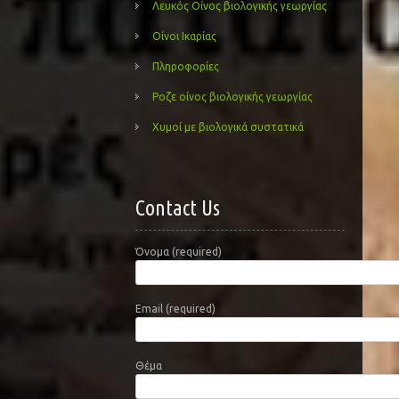
Λευκός Οίνος βιολογικής γεωργίας
Οίνοι Ικαρίας
Πληροφορίες
Ροζε οίνος βιολογικής γεωργίας
Χυμοί με βιολογικά συστατικά
Contact Us
Όνομα (required)
Email (required)
Θέμα