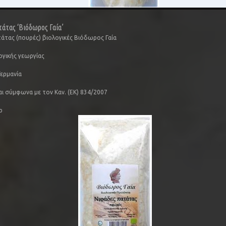
άτας ‘Βιόδωρος Γαία’
άτας (πουρές) βιολογικές Βιόδωρος Γαία
ογικής γεωργίας
ερμανία
αι σύμφωνα με τον Καν. (ΕΚ) 834/2007
ρ