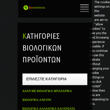
The cookie
settings on
this
website
SKIP
are set to
TO
"allow
CONTENT
cookies" to
ΚΑΤΗΓΟΡΊΕΣ
give you the
best browsing
experience
ΒΙΟΛΟΓΙΚΏΝ
possible. If
you continue
to use this
ΠΡΟΪΌΝΤΩΝ
website
without
changing your
cookie
settings or
ΕΠΙΛΕΞΤΕ ΚΑΤΗΓΟΡΙΑ
you click
"Accept"
below then
ΑΛΑΤΙ ΜΕ ΒΙΟΛΟΓΙΚΑ ΜΠΑΧΑΡΙΚΑ
you are
consenting to
ΒΙΟΛΟΓΙΚΑ ΑΛΕΥΡΑ
this.
ΒΙΟΛΟΓΙΚΑ ΑΛΛΑΝΤΙΚΑ ΚΑΙ ΚΡΕΑΤΑ