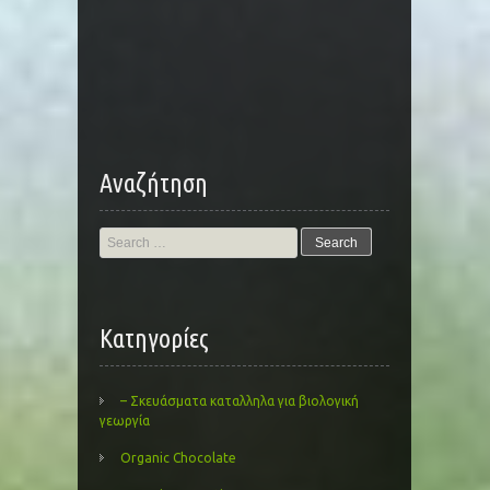
Αναζήτηση
Search
for:
Kατηγορίες
– Σκευάσματα καταλληλα για βιολογική
γεωργία
Organic Chocolate