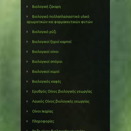
Βιολογική ζάχαρη
Βιολογικό πολλαπλασιαστικό υλικό
αρωματικών και φαρμακευτικών φυτών
Βιολογικό ρύζι
Βιολογικοί ξηροί καρποί
Βιολογικοί οίνοι
Βιολογικοί σπόροι
Βιολογικοί χυμοί
Βιολογικός καφές
Ερυθρός Οίνος βιολογικής γεωργίας
Λευκός Οίνος βιολογικής γεωργίας
Οίνοι Ικαρίας
Πληροφορίες