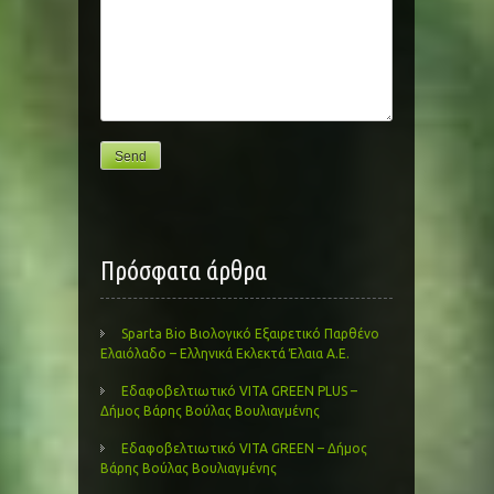
Πρόσφατα άρθρα
Sparta Bio Βιολογικό Εξαιρετικό Παρθένο
Ελαιόλαδο – Ελληνικά Εκλεκτά Έλαια Α.Ε.
Εδαφοβελτιωτικό VITA GREEN PLUS –
Δήμος Βάρης Βούλας Βουλιαγμένης
Εδαφοβελτιωτικό VITA GREEN – Δήμος
Βάρης Βούλας Βουλιαγμένης