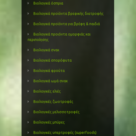
Βιολογικά όσπρια
Βιολογικά προϊόντα βρεφικής διατροφής
Βιολογικά προϊόντα για βρέφη & παιδιά
Βιολογικά προιόντα ομορφιάς και
περιποίησης
Βιολογικά σνακ
Βιολογικά σπορόφυτα
Βιολογικά φρούτα
Βιολογικά ωμά σνακ
Βιολογικές ελιές
Βιολογικές ζωοτροφές
Βιολογικές μελισσοτροφές
Βιολογικές μπύρες
Βιολογικές υπερτροφές (superfoods)