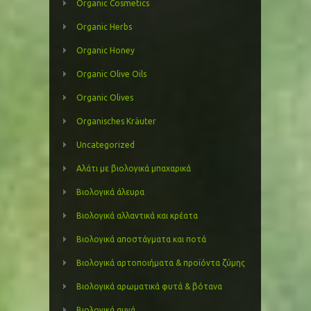
Organic Cosmetics
Organic Herbs
Organic Honey
Organic Olive Oils
Organic Olives
Organisches Kräuter
Uncategorized
Αλάτι με βιολογικά μπαχαρικά
Βιολογικά άλευρα
Βιολογικά αλλαντικά και κρέατα
Βιολογικά αποστάγματα και ποτά
Βιολογικά αρτοποιήματα & προϊόντα ζύμης
Βιολογικά αρωματικά φυτά & βότανα
Βιολογικά αυγά