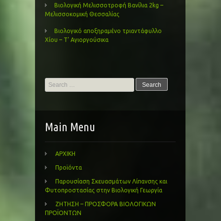
Βιολογική Μελισσοτροφή Βανίλια 2kg –
Μελισσοκομική Θεσσαλίας
Βιολογικό αποξηραμένο τριαντάφυλλο
Χίου – Τ’ Αγιοργούσικα
Search
for:
Main Menu
ΑΡΧΙΚΗ
Προϊόντα
Παρουσίαση Σκευασμάτων Λίπανσης και
Φυτοπροστασίας στην Βιολογική Γεωργία
ΖΗΤΗΣΗ – ΠΡΟΣΦΟΡΑ ΒΙΟΛΟΓΙΚΩΝ
ΠΡΟΪΟΝΤΩΝ