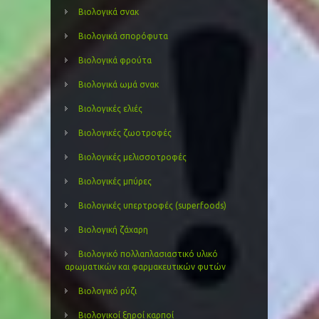
Βιολογικά σνακ
Βιολογικά σπορόφυτα
Βιολογικά φρούτα
Βιολογικά ωμά σνακ
Βιολογικές ελιές
Βιολογικές ζωοτροφές
Βιολογικές μελισσοτροφές
Βιολογικές μπύρες
Βιολογικές υπερτροφές (superfoods)
Βιολογική ζάχαρη
Βιολογικό πολλαπλασιαστικό υλικό
αρωματικών και φαρμακευτικών φυτών
Βιολογικό ρύζι
Βιολογικοί ξηροί καρποί