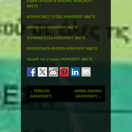
ΕΙΔΙΚΑ ΠΡΟΪΟΝΤΑ ΘΡΕΨΗΣ HUMOFERT
ABETE
ΒΟΗΘΗΤΙΚΕΣ ΟΥΣΙΕΣ HUMOFERT ABETE
ΑΜΙΝΟΞΕΑ HUMOFERT ABETE
ΧΟΥΜΙΚΑ ΟΞΕΑ HUMOFERT ABETE
ΕΚΧΥΛΙΣΜΑΤΑ ΦΥΚΙΩΝ HUMOFERT ABETE
Προφίλ της εταιρίας HUMOFERT ABETΕ
←
FERILION
AMINA-ZIBOMO
Post
(HUMOFERT)
(HUMOFERT)
→
navigation