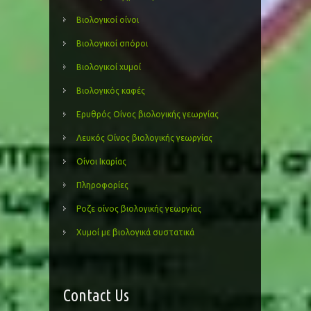
Βιολογικοί οίνοι
Βιολογικοί σπόροι
Βιολογικοί χυμοί
Βιολογικός καφές
Ερυθρός Οίνος βιολογικής γεωργίας
Λευκός Οίνος βιολογικής γεωργίας
Οίνοι Ικαρίας
Πληροφορίες
Ροζε οίνος βιολογικής γεωργίας
Χυμοί με βιολογικά συστατικά
Contact Us