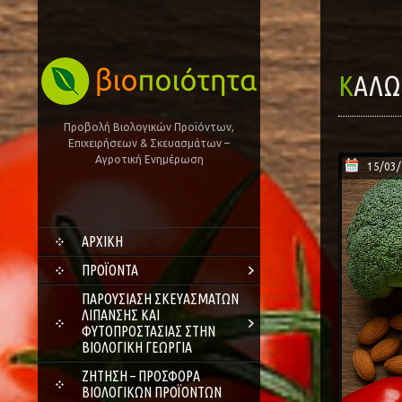
ΚΑΛ
Προβολή Βιολογικών Προϊόντων,
Επιχειρήσεων & Σκευασμάτων –
Αγροτική Ενημέρωση
15/03
SKIP
ΑΡΧΙΚΗ
TO
CONTENT
ΠΡΟΪΌΝΤΑ
ΠΑΡΟΥΣΊΑΣΗ ΣΚΕΥΑΣΜΆΤΩΝ
ΛΊΠΑΝΣΗΣ ΚΑΙ
ΦΥΤΟΠΡΟΣΤΑΣΊΑΣ ΣΤΗΝ
ΒΙΟΛΟΓΙΚΉ ΓΕΩΡΓΊΑ
ΖΗΤΗΣΗ – ΠΡΟΣΦΟΡΑ
ΒΙΟΛΟΓΙΚΩΝ ΠΡΟΪΟΝΤΩΝ