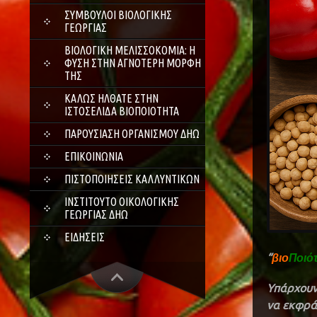
ΣΎΜΒΟΥΛΟΙ ΒΙΟΛΟΓΙΚΉΣ
ΓΕΩΡΓΊΑΣ
ΒΙΟΛΟΓΙΚΉ ΜΕΛΙΣΣΟΚΟΜΊΑ: Η
ΦΎΣΗ ΣΤΗΝ ΑΓΝΌΤΕΡΗ ΜΟΡΦΉ
ΤΗΣ
ΚΑΛΏΣ ΉΛΘΑΤΕ ΣΤΗΝ
ΙΣΤΟΣΕΛΊΔΑ ΒΙΟΠΟΙΌΤΗΤΑ
ΠΑΡΟΥΣΊΑΣΗ ΟΡΓΑΝΙΣΜΟΎ ΔΗΩ
ΕΠΙΚΟΙΝΩΝΊΑ
ΠΙΣΤΟΠΟΙΉΣΕΙΣ ΚΑΛΛΥΝΤΙΚΏΝ
ΙΝΣΤΙΤΟΎΤΟ ΟΙΚΟΛΟΓΙΚΉΣ
ΓΕΩΡΓΊΑΣ ΔΗΩ
ΕΙΔΉΣΕΙΣ
“
βιο
Ποιό
Υπάρχουν 
να εκφράσ