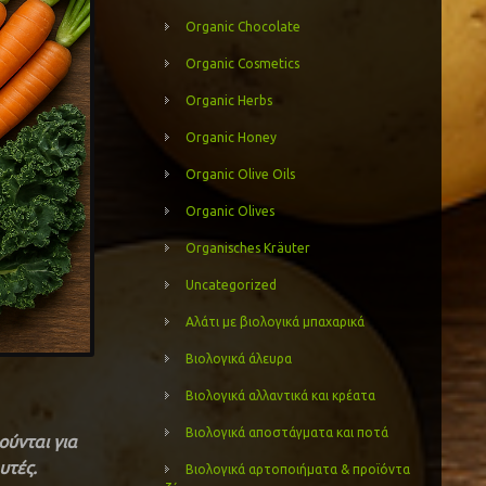
Organic Chocolate
Organic Cosmetics
Organic Herbs
Organic Honey
Organic Olive Oils
Organic Olives
Organisches Kräuter
Uncategorized
Αλάτι με βιολογικά μπαχαρικά
Βιολογικά άλευρα
Βιολογικά αλλαντικά και κρέατα
Βιολογικά αποστάγματα και ποτά
ούνται για
υτές.
Βιολογικά αρτοποιήματα & προϊόντα