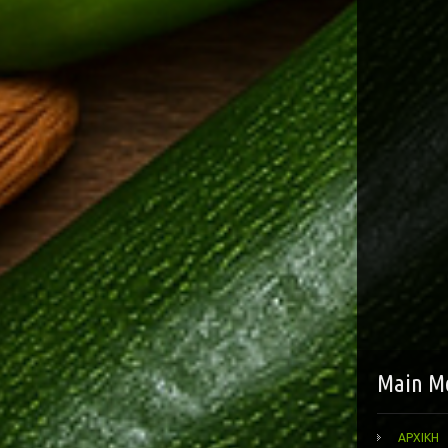
Main M
ΑΡΧΙΚΗ