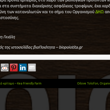
ερα χρόνια εμπειρίας στο χώρο των βιολογικών προϊόντων κ
α στα συστήματα διαχείρισης ασφάλειας τροφίμων, έχει κερδ
ύνη των καταναλωτών και το σήμα του Οργανισμού
ΔΗΩ
απ
ιστοσύνης.
η Γκιάλη
ς της ιστοσελίδας βιοΠοιότητα – biopoiotita.gr
ό κρίταμο – Kea Friendly Farm
Oilove Tolofon, Organic
gation