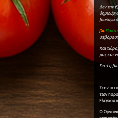
Δεν την β
δημιούργη
βιολογικό
βιο
Ποιότ
σεβόμαστε
Και τώρα,
μας και ν
Γιατί η β
Στην ιστ
των παρα
Ελέγχου 
Ο Οργαν