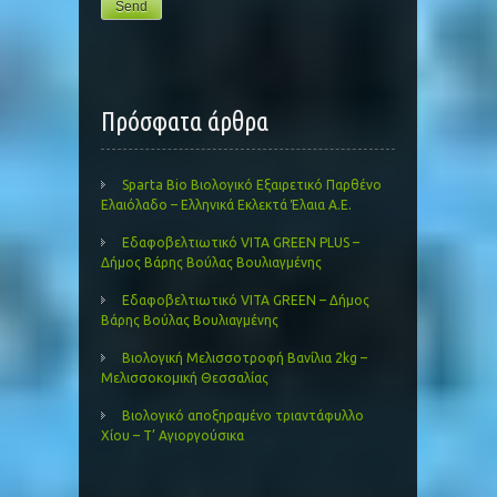
Πρόσφατα άρθρα
Sparta Bio Βιολογικό Εξαιρετικό Παρθένο
Ελαιόλαδο – Ελληνικά Εκλεκτά Έλαια Α.Ε.
Εδαφοβελτιωτικό VITA GREEN PLUS –
Δήμος Βάρης Βούλας Βουλιαγμένης
Εδαφοβελτιωτικό VITA GREEN – Δήμος
Βάρης Βούλας Βουλιαγμένης
Βιολογική Μελισσοτροφή Βανίλια 2kg –
Μελισσοκομική Θεσσαλίας
Βιολογικό αποξηραμένο τριαντάφυλλο
Χίου – Τ’ Αγιοργούσικα