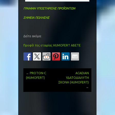
ΓΡΑΜΜΗ ΥΠΟΣΤΗΡΙΞΗΣ ΠΡΟΪΟΝΤΩΝ
ΣΗΜΕΙΑ ΠΩΛΗΣΗΣ
Δείτε ακόμα:
Προφίλ της εταιρίας HUMOFERT ABETΕ
←
PROTON-C
ACADIAN
Post
(HUMOFERT)
ΥΔΑΤΟΔΙΑΛΥΤΗ
ΣΚΟΝΗ (HUMOFERT)
navigation
→