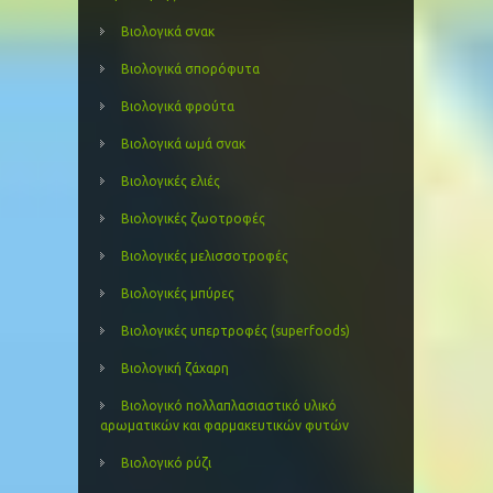
Βιολογικά σνακ
Βιολογικά σπορόφυτα
Βιολογικά φρούτα
Βιολογικά ωμά σνακ
Βιολογικές ελιές
Βιολογικές ζωοτροφές
Βιολογικές μελισσοτροφές
Βιολογικές μπύρες
Βιολογικές υπερτροφές (superfoods)
Βιολογική ζάχαρη
Βιολογικό πολλαπλασιαστικό υλικό
αρωματικών και φαρμακευτικών φυτών
Βιολογικό ρύζι