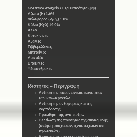
Θρεπτικό στοιχείο / Περιεκτικότητα (β/β)
Άζωτο (Ν) 1.0%
Φώσφορος (P
O
) 1.0%
2
5
Κάλιο (Κ
Ο) 16.0%
2
Άλλα
Κυτοκινίνες
Αυξίνες
Γιββερελλίνες
Μπεταΐνες
Αμινοξέα
Βιταμίνες
Υδατάνθρακες
Ιδιότητες – Περιγραφή
Αύξηση της παραγωγικής ικανότητας
των καλλιεργειών.
Αύξηση της ανθοφορίας και της
καρπόδεσης.
Προώθηση της ανάπτυξης.
Βελτίωση της ποιότητας της συγκομιδής
(αύξηση σακχάρων, ιχνοστοιχείων και
πρωτεϊνών).
Επιμήκυνση του χρόνου ζωής των