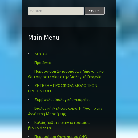
Search
for:
Main Menu
ΑΡΧΙΚΗ
Προϊόντα
Παρουσίαση Σκευασμάτων Λίπανσης και
Φυτοπροστασίας στην Βιολογική Γεωργία
ΖΗΤΗΣΗ – ΠΡΟΣΦΟΡΑ ΒΙΟΛΟΓΙΚΩΝ
ΠΡΟΪΟΝΤΩΝ
Σύμβουλοι βιολογικής γεωργίας
Βιολογική Μελισσοκομία: Η Φύση στην
Αγνότερη Μορφή της
Καλώς ήλθατε στην ιστοσελίδα
βιοΠοιότητα
Παρουσίαση Οργανισμού ΔΗΩ