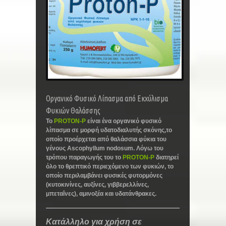
Οργανικό Φυσικό Λίπασμα από Εκχύλισμα
Φυκιών Θαλάσσης
Το
PROTON-P
είναι ένα οργανικό φυσικό
λίπασμα σε μορφή υδατοδιαλυτής σκόνης,το
οποίο προέρχεται από θαλάσσια φύκια του
γένους Ascophyllum nodosum. Λόγω του
τρόπου παραγωγής του το
PROTON-P
διατηρεί
όλο το θρεπτικό περιεχόμενο των φυκιών, το
οποίο περιλαμβάνει φυσικές φυτορμόνες
(κυτοκινίνες, αυξίνες, γιββερελλίνες,
μπεταΐνες), αμινοξέα και υδατάνθρακες.
Κατάλληλο για χρήση σε