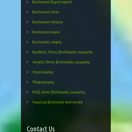
Βιολογικοί ξηροί καρποί
Βιολογικοί οίνοι
Βιολογικοί σπόροι
Βιολογικοί χυμοί
Βιολογικός καφές
Ερυθρός Οίνος βιολογικής γεωργίας
Λευκός Οίνος βιολογικής γεωργίας
Οίνοι Ικαρίας
Πληροφορίες
Ροζε οίνος βιολογικής γεωργίας
Χυμοί με βιολογικά συστατικά
Contact Us