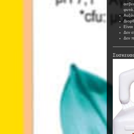
ασβε
φυτά
Αυξά
Διορθ
Είναι
Δεν ε
Δεν 
Συσκευασ