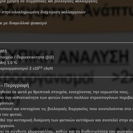
για χρήση σε συμβατικές και βιολογικές καλλιέργειες
ι στην ολοκληρωμένη διαχείριση καλλιεργειών
ι με διαφυλλικό ψεκασμό
λυση
οιχείο / Περιεκτικότητα (β/β)
Mn) 1.0 %
12
ικροοργανισμοί 2 x10
cfu/lt
ς – Περιγραφή
θεύει τα φυτά με θρεπτικά στοιχεία, ενισχύοντας την ευρωστία τους.
ει την ανθεκτικότητα των φυτών έναντι πολλών στρεσσογόνων περιβα
γόντων.
οποιεί και επιταχύνει τις βιολογικές διεργασίες που συντελούνται στο
α του φυτού.
εί την κυτταρική διαίρεση των φυτικών κυττάρων και συντελεί στην 
εργειών.
ει τη σύνθεση χλωροφύλλης, καθώς και τη διαθεσιμότητα του φωσφόρ