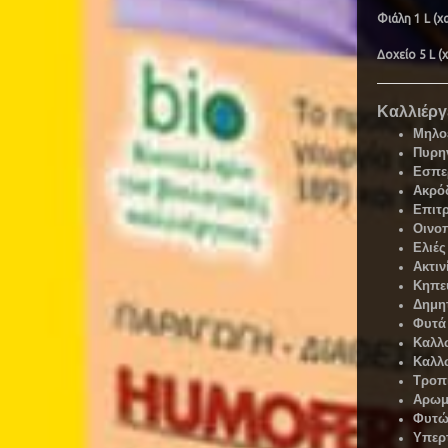
Φιάλη 1 L (
Δοχείο 5 L 
Καλλιέργ
Μηλο
Πυρη
Εσπε
Ακρό
Επιτ
Οινο
Ελιές
Ακτιν
Κηπε
Δημη
Φυτά 
Καλλ
Καλλ
Τροπ
Αρωμ
Φυτώ
Υπερ