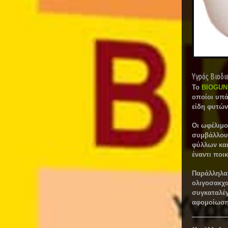
Υγρός Βιοδι
Το
BIOGUN
οποίοι υπά
είδη φυτών
Oι ωφέλιμο
συμβάλλουν
φύλλων και
έναντι ποι
Παράλληλα
ολιγοσακχα
συγκαταλέγ
αφομοίωση 