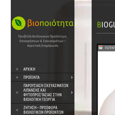
BIO
Προβολή Βιολογικών Προϊόντων,
Επιχειρήσεων & Σκευασμάτων –
Αγροτική Ενημέρωση
02/04
SKIP
ΑΡΧΙΚΗ
TO
CONTENT
ΠΡΟΪΌΝΤΑ
ΠΑΡΟΥΣΊΑΣΗ ΣΚΕΥΑΣΜΆΤΩΝ
ΛΊΠΑΝΣΗΣ ΚΑΙ
ΦΥΤΟΠΡΟΣΤΑΣΊΑΣ ΣΤΗΝ
ΒΙΟΛΟΓΙΚΉ ΓΕΩΡΓΊΑ
ΖΗΤΗΣΗ – ΠΡΟΣΦΟΡΑ
ΒΙΟΛΟΓΙΚΩΝ ΠΡΟΪΟΝΤΩΝ