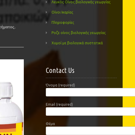
Λευκός Οίνος βιολογικής γεωργίας
Οίνοι Ικαρίας
Πληροφορίες
στήματος.
Ροζε οίνος βιολογικής γεωργίας
Χυμοί με βιολογικά συστατικά
Contact Us
Όνομα (required)
Email (required)
Θέμα