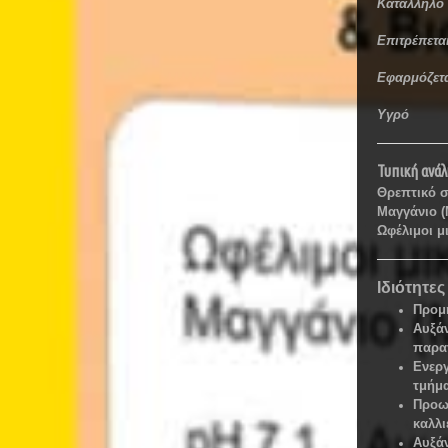
Κατάλληλο 
Επιτρέπετα
Εφαρμόζετα
Υγρό
Τυπική ανά
Θρεπτικό στ
Μαγγάνιο (
Ωφέλιμοι μ
Ιδιότητε
Προμη
Αυξάν
παρα
Ενεργ
τμήμ
Προωθ
καλλι
Αυξάν