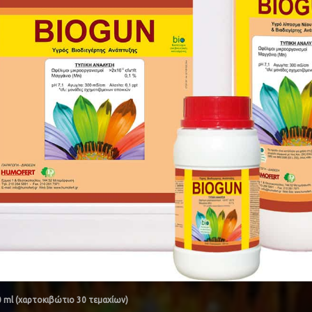
0 ml (χαρτοκιβώτιο 30 τεμαχίων)