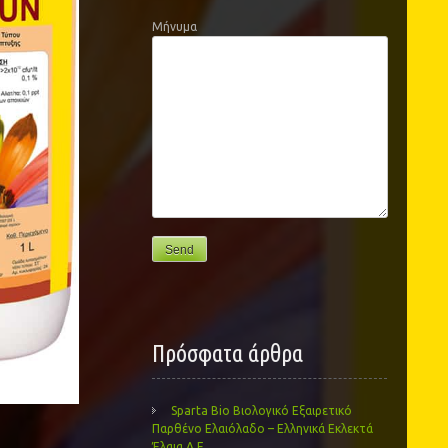
Μήνυμα
Πρόσφατα άρθρα
Sparta Bio Βιολογικό Εξαιρετικό
Παρθένο Ελαιόλαδο – Ελληνικά Εκλεκτά
Έλαια Α.Ε.