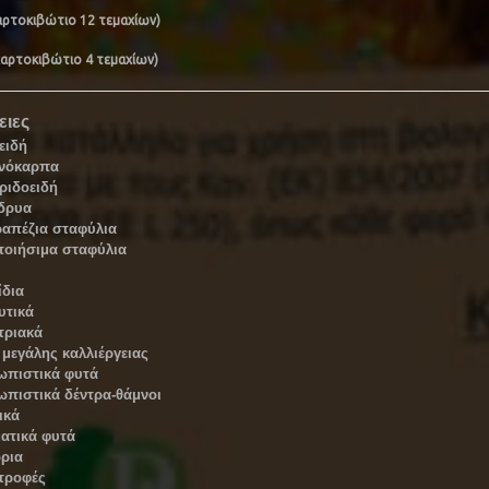
χαρτοκιβώτιο 12 τεμαχίων)
(χαρτοκιβώτιο 4 τεμαχίων)
ειες
ειδή
νόκαρπα
ριδοειδή
δρυα
ραπέζια σταφύλια
ποιήσιμα σταφύλια
ίδια
υτικά
τριακά
μεγάλης καλλιέργειας
ωπιστικά φυτά
ωπιστικά δέντρα-θάμνοι
ικά
ατικά φυτά
ρια
τροφές