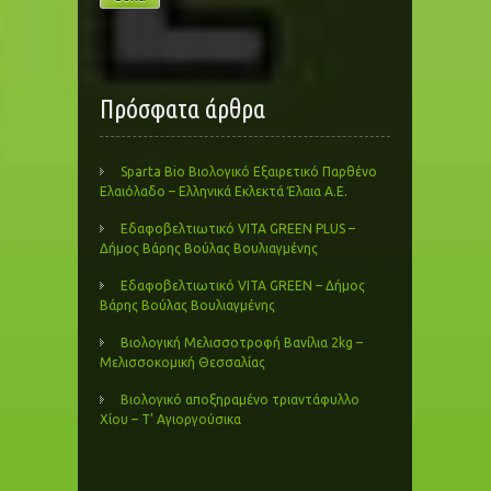
Πρόσφατα άρθρα
Sparta Bio Βιολογικό Εξαιρετικό Παρθένο
Ελαιόλαδο – Ελληνικά Εκλεκτά Έλαια Α.Ε.
Εδαφοβελτιωτικό VITA GREEN PLUS –
Δήμος Βάρης Βούλας Βουλιαγμένης
Εδαφοβελτιωτικό VITA GREEN – Δήμος
Βάρης Βούλας Βουλιαγμένης
Βιολογική Μελισσοτροφή Βανίλια 2kg –
Μελισσοκομική Θεσσαλίας
Βιολογικό αποξηραμένο τριαντάφυλλο
Χίου – Τ’ Αγιοργούσικα