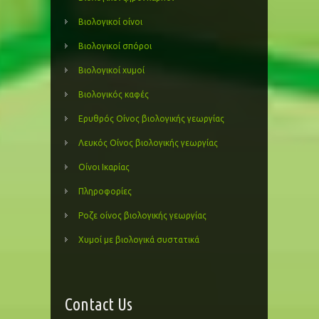
Βιολογικοί οίνοι
Βιολογικοί σπόροι
Βιολογικοί χυμοί
Βιολογικός καφές
Ερυθρός Οίνος βιολογικής γεωργίας
Λευκός Οίνος βιολογικής γεωργίας
Οίνοι Ικαρίας
Πληροφορίες
Ροζε οίνος βιολογικής γεωργίας
Χυμοί με βιολογικά συστατικά
Contact Us