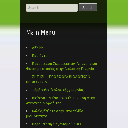
Search
for:
Main Menu
ΑΡΧΙΚΗ
Προϊόντα
Παρουσίαση Σκευασμάτων Λίπανσης και
Φυτοπροστασίας στην Βιολογική Γεωργία
ΖΗΤΗΣΗ – ΠΡΟΣΦΟΡΑ ΒΙΟΛΟΓΙΚΩΝ
ΠΡΟΪΟΝΤΩΝ
Σύμβουλοι βιολογικής γεωργίας
Βιολογική Μελισσοκομία: Η Φύση στην
Αγνότερη Μορφή της
Καλώς ήλθατε στην ιστοσελίδα
βιοΠοιότητα
Παρουσίαση Οργανισμού ΔΗΩ