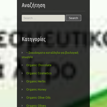
Αναζήτηση
Search
for:
Kατηγορίες
– Σκευάσματα καταλληλα για βιολογική
γεωργία
Organic Chocolate
Organic Cosmetics
Organic Herbs
Organic Honey
Organic Olive Oils
Organic Olives