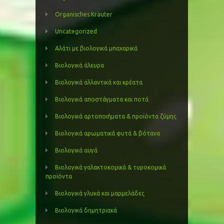
Organisches Kräuter
Uncategorized
Αλάτι με βιολογικά μπαχαρικά
Βιολογικά άλευρα
Βιολογικά αλλαντικά και κρέατα
Βιολογικά αποστάγματα και ποτά
Βιολογικά αρτοποιήματα & προϊόντα ζύμης
Βιολογικά αρωματικά φυτά & βότανα
Βιολογικά αυγά
Βιολογικά γαλακτοκομικά & τυροκομικά
προϊόντα
Βιολογικά γλυκά και μαρμελάδες
Βιολογικά δημητριακά