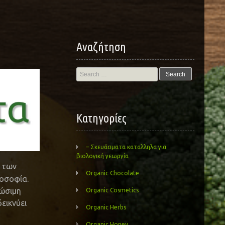
Αναζήτηση
Search
for:
Kατηγορίες
– Σκευάσματα καταλληλα για
βιολογική γεωργία
α των
Organic Chocolate
οσοφία.
ιώσιμη
Organic Cosmetics
εικνύει
Organic Herbs
Organic Honey