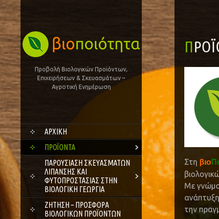
ΠΡΟ
Προβολή Βιολογικών Προϊόντων,
Επιχειρήσεων & Σκευασμάτων –
Αγροτική Ενημέρωση
SKIP
ΑΡΧΙΚΗ
TO
CONTENT
ΠΡΟΪΌΝΤΑ
Στη
βιο
Π
ΠΑΡΟΥΣΊΑΣΗ ΣΚΕΥΑΣΜΆΤΩΝ
ΛΊΠΑΝΣΗΣ ΚΑΙ
βιολογικ
ΦΥΤΟΠΡΟΣΤΑΣΊΑΣ ΣΤΗΝ
Με γνώμο
ΒΙΟΛΟΓΙΚΉ ΓΕΩΡΓΊΑ
ανάπτυξη
ΖΗΤΗΣΗ – ΠΡΟΣΦΟΡΑ
την πραγμ
ΒΙΟΛΟΓΙΚΩΝ ΠΡΟΪΟΝΤΩΝ