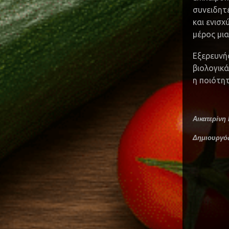
συνειδητ
και ενισχ
μέρος μια
Εξερευνή
βιολογικά
η ποιότητ
Αικατερίνη
Δημιουργός