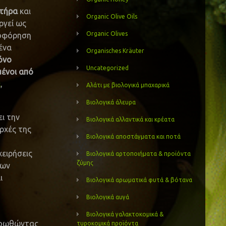
κτήρα
και
Organic Olive Oils
ργεί ως
Organic Olives
ροφόρηση
ένα
Organisches Kräuter
όνο
Uncategorized
μένοι από
Ω
,
Αλάτι με βιολογικά μπαχαρικά
Βιολογικά άλευρα
ει την
Βιολογικά αλλαντικά και κρέατα
ρχές της
Βιολογικά αποστάγματα και ποτά
χειρήσεις
Βιολογικά αρτοποιήματα & προϊόντα
ζύμης
πων
ι
Βιολογικά αρωματικά φυτά & βότανα
Βιολογικά αυγά
Βιολογικά γαλακτοκομικά &
προωθώντας
τυροκομικά προϊόντα