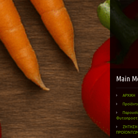
Main M
ΑΡΧΙΚΗ
Προϊόντ
Παρουσί
Φυτοπροστασ
ΖΗΤΗΣΗ
ΠΡΟΪΟΝΤΩ