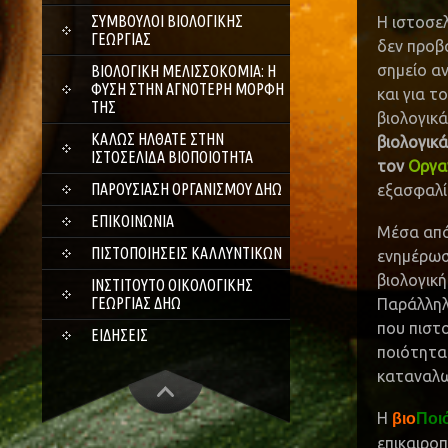
ΣΎΜΒΟΥΛΟΙ ΒΙΟΛΟΓΙΚΉΣ
Η ιστοσε
ΓΕΩΡΓΊΑΣ
δεν προβα
σημείο α
ΒΙΟΛΟΓΙΚΉ ΜΕΛΙΣΣΟΚΟΜΊΑ: Η
ΦΎΣΗ ΣΤΗΝ ΑΓΝΌΤΕΡΗ ΜΟΡΦΉ
και για 
ΤΗΣ
βιολογικά
ΚΑΛΏΣ ΉΛΘΑΤΕ ΣΤΗΝ
βιολογικ
ΙΣΤΟΣΕΛΊΔΑ ΒΙΟΠΟΙΌΤΗΤΑ
τον
Οργα
ΠΑΡΟΥΣΊΑΣΗ ΟΡΓΑΝΙΣΜΟΎ ΔΗΩ
εξασφαλίζ
ΕΠΙΚΟΙΝΩΝΊΑ
Μέσα από
ΠΙΣΤΟΠΟΙΉΣΕΙΣ ΚΑΛΛΥΝΤΙΚΏΝ
ενημέρωσ
βιολογική
ΙΝΣΤΙΤΟΎΤΟ ΟΙΚΟΛΟΓΙΚΉΣ
ΓΕΩΡΓΊΑΣ ΔΗΩ
Παράλληλα
που πιστ
ΕΙΔΉΣΕΙΣ
ποιότητα
καταναλω
Η
βιο
Ποι
επικαιρο