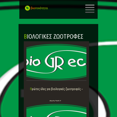
SKIP
TO
CONTENT
ΒΙΟΛΟΓΙΚΈΣ ΖΩΟΤΡΟΦΈΣ
Πρώτες ύλες για βιολογικές ζωοτροφές –
BIOGREC...