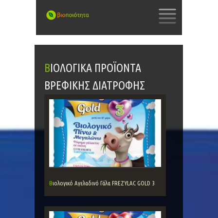
SKIP
TO
CONTENT
ΒΙΟΛΟΓΙΚΆ ΠΡΟΪΌΝΤΑ
ΒΡΕΦΙΚΉΣ ΔΙΑΤΡΟΦΉΣ
Βιολογικό Αγελαδινό Γάλα FREZYLAC GOLD 3