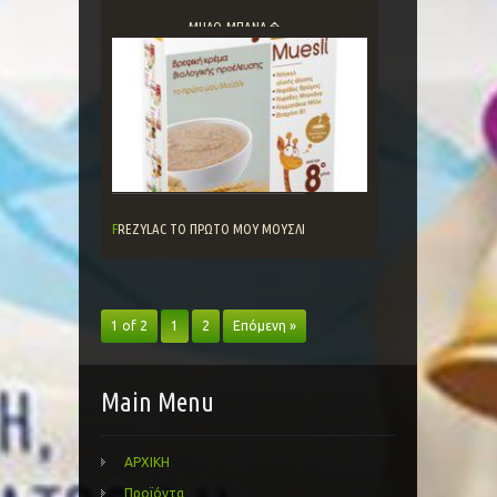
ΜΗΛΟ-ΜΠΑΝΑ�...
FREZYLAC ΤΟ ΠΡΩΤΟ ΜΟΥ ΜΟΥΣΛΙ
1 of 2
1
2
Επόμενη »
Main Menu
ΑΡΧΙΚΗ
Προϊόντα