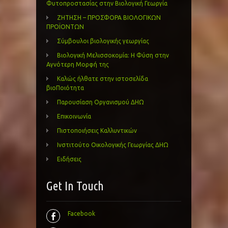
Φυτοπροστασίας στην Βιολογική Γεωργία
ΖΗΤΗΣΗ – ΠΡΟΣΦΟΡΑ ΒΙΟΛΟΓΙΚΩΝ
ΠΡΟΪΟΝΤΩΝ
Σύμβουλοι βιολογικής γεωργίας
Βιολογική Μελισσοκομία: Η Φύση στην
Αγνότερη Μορφή της
Καλώς ήλθατε στην ιστοσελίδα
βιοΠοιότητα
Παρουσίαση Οργανισμού ΔΗΩ
Επικοινωνία
Πιστοποιήσεις Καλλυντικών
Ινστιτούτο Οικολογικής Γεωργίας ΔΗΩ
Ειδήσεις
Get In Touch
Facebook