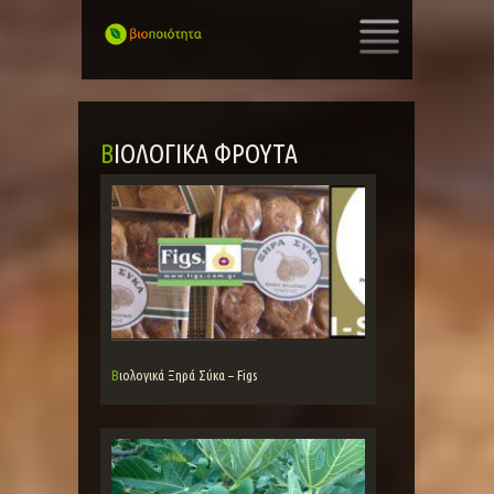
SKIP
TO
CONTENT
ΒΙΟΛΟΓΙΚΆ ΦΡΟΎΤΑ
Βιολογικά Ξηρά Σύκα – Figs