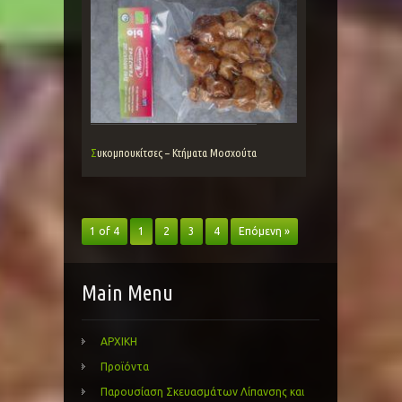
Συκομπουκίτσες – Κτήματα Μοσχούτα
1 of 4
1
2
3
4
Επόμενη »
Main Menu
ΑΡΧΙΚΗ
Προϊόντα
Παρουσίαση Σκευασμάτων Λίπανσης και