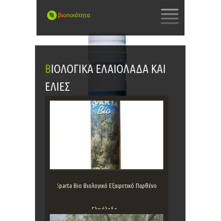
SKIP
TO
CONTENT
ΒΙΟΛΟΓΙΚΆ ΕΛΑΙΌΛΑΔΑ ΚΑΙ
ΕΛΙΈΣ
Sparta Bio Βιολογικό Εξαιρετικό Παρθένο
Ελαιόλαδο...