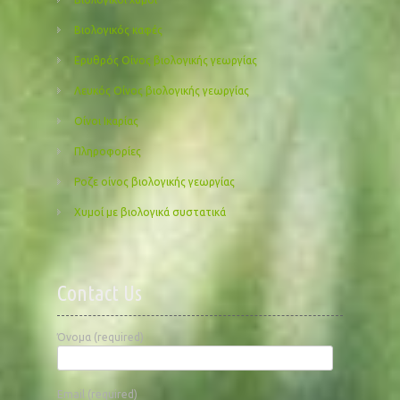
Βιολογικός καφές
Ερυθρός Οίνος βιολογικής γεωργίας
Λευκός Οίνος βιολογικής γεωργίας
Οίνοι Ικαρίας
Πληροφορίες
Ροζε οίνος βιολογικής γεωργίας
Χυμοί με βιολογικά συστατικά
Contact Us
Όνομα (required)
Email (required)