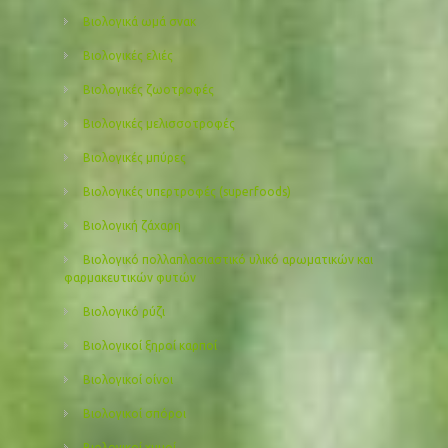
Βιολογικά ωμά σνακ
Βιολογικές ελιές
Βιολογικές ζωοτροφές
Βιολογικές μελισσοτροφές
Βιολογικές μπύρες
Βιολογικές υπερτροφές (superfoods)
Βιολογική ζάχαρη
Βιολογικό πολλαπλασιαστικό υλικό αρωματικών και
φαρμακευτικών φυτών
Βιολογικό ρύζι
Βιολογικοί ξηροί καρποί
Βιολογικοί οίνοι
Βιολογικοί σπόροι
Βιολογικοί χυμοί