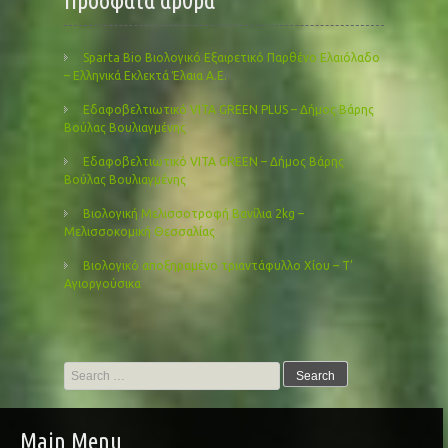
Πρόσφατα άρθρα
Sparta Bio Βιολογικό Εξαιρετικό Παρθένο Ελαιόλαδο
– Ελληνικά Εκλεκτά Έλαια Α.Ε.
Εδαφοβελτιωτικό VITA GREEN PLUS – Δήμος Βάρης
Βούλας Βουλιαγμένης
Εδαφοβελτιωτικό VITA GREEN – Δήμος Βάρης
Βούλας Βουλιαγμένης
Βιολογική Μελισσοτροφή Βανίλια 2kg –
Μελισσοκομική Θεσσαλίας
Βιολογικό αποξηραμένο τριαντάφυλλο Χίου – Τ’
Αγιοργούσικα
Search
for:
Main Menu