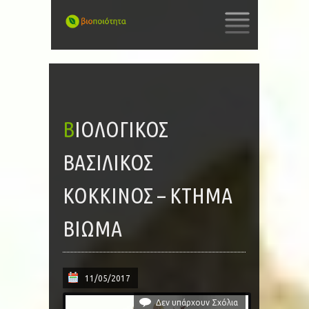
SKIP
TO
CONTENT
ΒΙΟΛΟΓΙΚΌΣ
ΒΑΣΙΛΙΚΌΣ
ΚΌΚΚΙΝΟΣ – ΚΤΗΜΑ
ΒΙΩΜΑ
11/05/2017
Δεν υπάρχουν Σχόλια