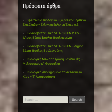
Πρόσφατα άρθρα
Sparta Bio Βιολογικό Εξαιρετικό Παρθένο
Ελαιόλαδο – Ελληνικά Εκλεκτά Έλαια Α.Ε.
Εδαφοβελτιωτικό VITA GREEN PLUS –
Δήμος Βάρης Βούλας Βουλιαγμένης
Εδαφοβελτιωτικό VITA GREEN – Δήμος
Βάρης Βούλας Βουλιαγμένης
Βιολογική Μελισσοτροφή Βανίλια 2kg –
Μελισσοκομική Θεσσαλίας
Βιολογικό αποξηραμένο τριαντάφυλλο
Χίου – Τ’ Αγιοργούσικα
Search
for: