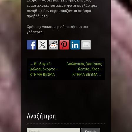
Εχθροί – Ασθένειες: Σε μικρής κλίμακας
ερασιτεχνικές φυτείες ή φυτά σε γλάστρες
συνήθως δεν παρουσιάζονται σοβαρά
προβλήματα.
Χρήσεις: Διακοσμητική σε κήπους και
γλάστρες.
←
Βιολογικό
Βιολογικός Βασιλικός
Post
Βαλσαμόχορτο –
Πλατύφυλλος –
ΚΤΗΜΑ ΒΙΩΜΑ
ΚΤΗΜΑ ΒΙΩΜΑ
→
navigation
Αναζήτηση
Search