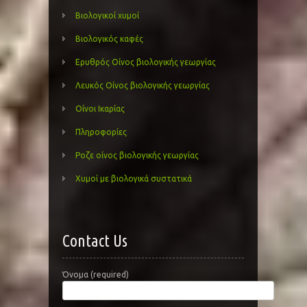
Βιολογικοί χυμοί
Βιολογικός καφές
Ερυθρός Οίνος βιολογικής γεωργίας
Λευκός Οίνος βιολογικής γεωργίας
Οίνοι Ικαρίας
Πληροφορίες
Ροζε οίνος βιολογικής γεωργίας
Χυμοί με βιολογικά συστατικά
Contact Us
Όνομα (required)