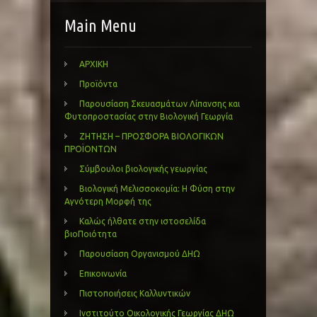
Main Menu
ΑΡΧΙΚΗ
Προϊόντα
Παρουσίαση Σκευασμάτων Λίπανσης και
Φυτοπροστασίας στην Βιολογική Γεωργία
ΖΗΤΗΣΗ – ΠΡΟΣΦΟΡΑ ΒΙΟΛΟΓΙΚΩΝ
ΠΡΟΪΟΝΤΩΝ
Σύμβουλοι βιολογικής γεωργίας
Βιολογική Μελισσοκομία: Η Φύση στην
Αγνότερη Μορφή της
Καλώς ήλθατε στην ιστοσελίδα
βιοΠοιότητα
Παρουσίαση Οργανισμού ΔΗΩ
Επικοινωνία
Πιστοποιήσεις Καλλυντικών
Ινστιτούτο Οικολογικής Γεωργίας ΔΗΩ