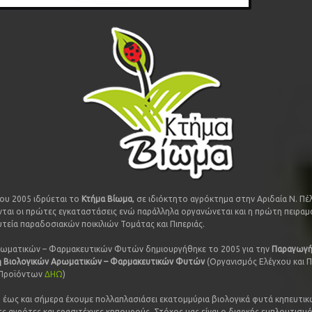
του 2005 ιδρύεται το
Κτήμα Βίωμα
, σε ιδιόκτητο αγρόκτημα στην Αριδαία Ν. Πέ
ται οι πρώτες εγκαταστάσεις ενώ παράλληλα οργανώνεται και η πρώτη πειραμ
υτεία παραδοσιακών ποικιλιών Τομάτας και Πιπεριάς.
ρωματικών – Φαρμακευτικών Φυτών δημιουργήθηκε το 2005 για την
Παραγωγή
η Βιολογικών Αρωματικών – Φαρμακευτικών Φυτών
(Οργανισμός Ελέγχου και 
 Προϊόντων
ΔΗΩ
)
 έως και σήμερα έχουμε πολλαπλασιάσει εκατομμύρια βιολογικά φυτά κηπευτικώ
ες αγρότες και ερασιτέχνες κηπουρούς. Στόχος μας είναι ο διαρκής εμπλουτισμ