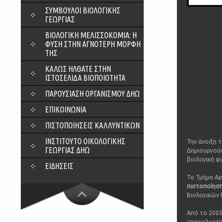
ΣΎΜΒΟΥΛΟΙ ΒΙΟΛΟΓΙΚΉΣ
ΓΕΩΡΓΊΑΣ
ΒΙΟΛΟΓΙΚΉ ΜΕΛΙΣΣΟΚΟΜΊΑ: Η
ΦΎΣΗ ΣΤΗΝ ΑΓΝΌΤΕΡΗ ΜΟΡΦΉ
ΤΗΣ
ΚΑΛΏΣ ΉΛΘΑΤΕ ΣΤΗΝ
ΙΣΤΟΣΕΛΊΔΑ ΒΙΟΠΟΙΌΤΗΤΑ
ΠΑΡΟΥΣΊΑΣΗ ΟΡΓΑΝΙΣΜΟΎ ΔΗΩ
ΕΠΙΚΟΙΝΩΝΊΑ
ΠΙΣΤΟΠΟΙΉΣΕΙΣ ΚΑΛΛΥΝΤΙΚΏΝ
ΙΝΣΤΙΤΟΎΤΟ ΟΙΚΟΛΟΓΙΚΉΣ
Την άνοιξη 
ΓΕΩΡΓΊΑΣ ΔΗΩ
Δημιουργούν
βιολογική φ
ΕΙΔΉΣΕΙΣ
Το Τμήμα Α
πιστοποίησ
Βιολογικών
Από το 2005
επαγγελματί