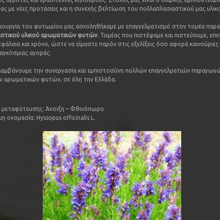
ας με νέες προτάσεις και η συνεχής βελτίωση του πολλαπλασιαστικού μας υλικ
ιουργία του φυτωρίου μας ασχοληθήκαμε με επαγγελματισμό στον τομέα παρ
αστικού υλικού αρωματικών φυτών
. Τομέας που πιστέψαμε και πιστεύουμε, επ
φάλαια και χρόνο, ώστε να είμαστε παρόν στις εξελίξεις όσο αφορά καινούριες 
παγκόσμιας αγοράς.
αμβάνουμε την συνεργασία και εμπιστοσύνη πολλών επαγγελματιών παραγωγώ
 αρωματικών φυτών, σε όλη την Ελλάδα.
 μεταφύτευσης: Άνοιξη – Φθινόπωρο
η ονομασία: Hyssopus officinalis L.