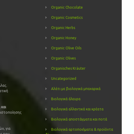
Organic Chocolate
Organic Cosmetics
Organic Herbs
Organic Honey
Organic Olive Oils
Organic Olives
Organisches Kräuter
Uncategorized
λλας.
Αλάτι με βιολογικά μπαχαρικά
ατική
Βιολογικά άλευρα
 και
Βιολογικά αλλαντικά και κρέατα
Πιστοποίησης
Βιολογικά αποστάγματα και ποτά
ν, για
Βιολογικά αρτοποιήματα & προϊόντα
ός του