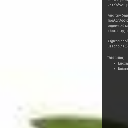
καταλόγου μ
Από την δημ
πολλαπλασι
σημαντικά κε
τάσεις της 
Σήμερα απολ
μεταποιητών
Ύσσωπος
Εποχή
Επίσημ