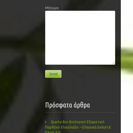
Μήνυμα
Πρόσφατα άρθρα
Sparta Bio Βιολογικό Εξαιρετικό
Παρθένο Ελαιόλαδο – Ελληνικά Εκλεκτά
Έλαια Α.Ε.