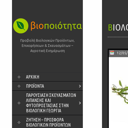
ΒΙΟ
Προβολή Βιολογικών Προϊόντων,
Επιχειρήσεων & Σκευασμάτων –
Αγροτική Ενημέρωση
12/05
SKIP
ΑΡΧΙΚΗ
TO
CONTENT
ΠΡΟΪΌΝΤΑ
ΠΑΡΟΥΣΊΑΣΗ ΣΚΕΥΑΣΜΆΤΩΝ
ΛΊΠΑΝΣΗΣ ΚΑΙ
ΦΥΤΟΠΡΟΣΤΑΣΊΑΣ ΣΤΗΝ
ΒΙΟΛΟΓΙΚΉ ΓΕΩΡΓΊΑ
ΖΗΤΗΣΗ – ΠΡΟΣΦΟΡΑ
ΒΙΟΛΟΓΙΚΩΝ ΠΡΟΪΟΝΤΩΝ