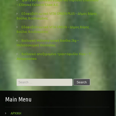
Sparta Bio Βιολογικό Εξαιρετικό Παρθένο Ελαιόλαδο
– Ελληνικά Εκλεκτά Έλαια Α.Ε.
Εδαφοβελτιωτικό VITA GREEN PLUS – Δήμος Βάρης
Βούλας Βουλιαγμένης
Εδαφοβελτιωτικό VITA GREEN – Δήμος Βάρης
Βούλας Βουλιαγμένης
Βιολογική Μελισσοτροφή Βανίλια 2kg –
Μελισσοκομική Θεσσαλίας
Βιολογικό αποξηραμένο τριαντάφυλλο Χίου – Τ’
Αγιοργούσικα
Search
for:
Main Menu
ΑΡΧΙΚΗ