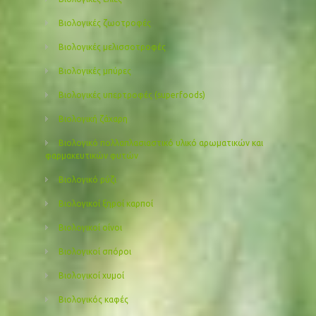
Βιολογικές ζωοτροφές
Βιολογικές μελισσοτροφές
Βιολογικές μπύρες
Βιολογικές υπερτροφές (superfoods)
Βιολογική ζάχαρη
Βιολογικό πολλαπλασιαστικό υλικό αρωματικών και
φαρμακευτικών φυτών
Βιολογικό ρύζι
Βιολογικοί ξηροί καρποί
Βιολογικοί οίνοι
Βιολογικοί σπόροι
Βιολογικοί χυμοί
Βιολογικός καφές