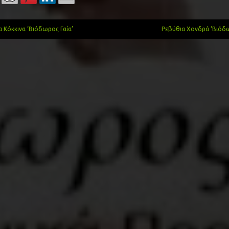
 Κόκκινα ‘Βιόδωρος Γαία’
Ρεβύθια Χονδρά ‘Βιόδ
gation