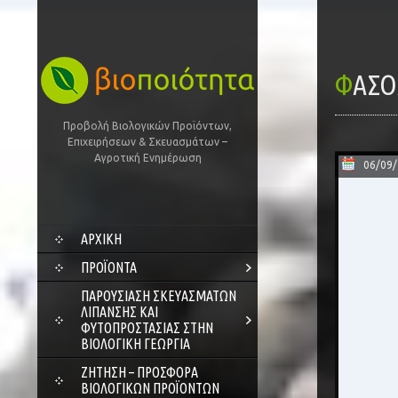
ΦΑΣ
Προβολή Βιολογικών Προϊόντων,
Επιχειρήσεων & Σκευασμάτων –
Αγροτική Ενημέρωση
06/09
SKIP
ΑΡΧΙΚΗ
TO
CONTENT
ΠΡΟΪΌΝΤΑ
ΠΑΡΟΥΣΊΑΣΗ ΣΚΕΥΑΣΜΆΤΩΝ
ΛΊΠΑΝΣΗΣ ΚΑΙ
ΦΥΤΟΠΡΟΣΤΑΣΊΑΣ ΣΤΗΝ
ΒΙΟΛΟΓΙΚΉ ΓΕΩΡΓΊΑ
ΖΗΤΗΣΗ – ΠΡΟΣΦΟΡΑ
ΒΙΟΛΟΓΙΚΩΝ ΠΡΟΪΟΝΤΩΝ