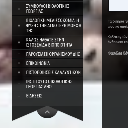
ΣΎΜΒΟΥΛΟΙ ΒΙΟΛΟΓΙΚΉΣ
ΓΕΩΡΓΊΑΣ
ΒΙΟΛΟΓΙΚΉ ΜΕΛΙΣΣΟΚΟΜΊΑ: Η
Τα όσπρια ‘Β
ΦΎΣΗ ΣΤΗΝ ΑΓΝΌΤΕΡΗ ΜΟΡΦΉ
φυσικά απαλ
ΤΗΣ
Καλλιεργούν
ΚΑΛΏΣ ΉΛΘΑΤΕ ΣΤΗΝ
άνθρωπο και
ΙΣΤΟΣΕΛΊΔΑ ΒΙΟΠΟΙΌΤΗΤΑ
Φασόλια Χάν
ΠΑΡΟΥΣΊΑΣΗ ΟΡΓΑΝΙΣΜΟΎ ΔΗΩ
ΕΠΙΚΟΙΝΩΝΊΑ
ΠΙΣΤΟΠΟΙΉΣΕΙΣ ΚΑΛΛΥΝΤΙΚΏΝ
ΙΝΣΤΙΤΟΎΤΟ ΟΙΚΟΛΟΓΙΚΉΣ
ΓΕΩΡΓΊΑΣ ΔΗΩ
ΕΙΔΉΣΕΙΣ