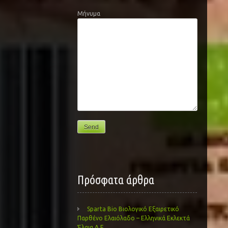
Μήνυμα
Πρόσφατα άρθρα
Sparta Bio Βιολογικό Εξαιρετικό
Παρθένο Ελαιόλαδο – Ελληνικά Εκλεκτά
Έλαια Α.Ε.