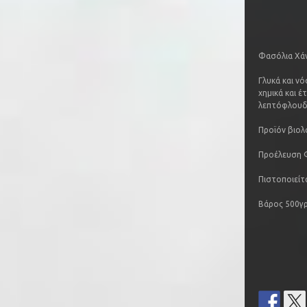
Φασόλια Χάν
Γλυκά και ν
χημικά και έ
λεπτόφλουδα
Προϊόν βιολ
Προέλευση Φ
Πιστοποιείτ
Βάρος 500γ