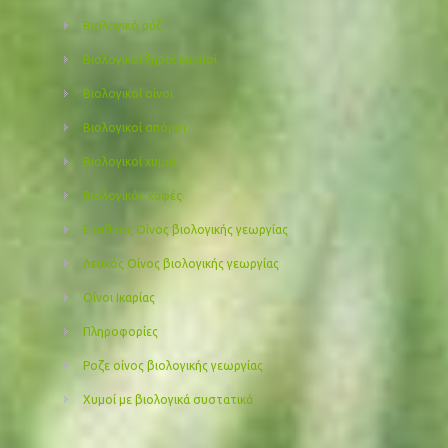
Βιολογικό ρύζι
Βιολογικοί ξηροί καρποί
Βιολογικοί οίνοι
Βιολογικοί σπόροι
Βιολογικοί χυμοί
Βιολογικός καφές
Ερυθρός Οίνος βιολογικής γεωργίας
Λευκός Οίνος βιολογικής γεωργίας
Οίνοι Ικαρίας
Πληροφορίες
Ροζε οίνος βιολογικής γεωργίας
Χυμοί με βιολογικά συστατικά