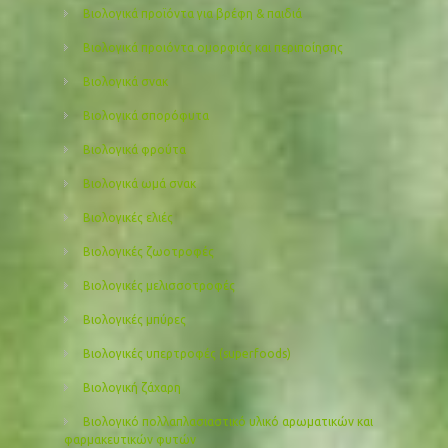
Βιολογικά προϊόντα για βρέφη & παιδιά
Βιολογικά προιόντα ομορφιάς και περιποίησης
Βιολογικά σνακ
Βιολογικά σπορόφυτα
Βιολογικά φρούτα
Βιολογικά ωμά σνακ
Βιολογικές ελιές
Βιολογικές ζωοτροφές
Βιολογικές μελισσοτροφές
Βιολογικές μπύρες
Βιολογικές υπερτροφές (superfoods)
Βιολογική ζάχαρη
Βιολογικό πολλαπλασιαστικό υλικό αρωματικών και
φαρμακευτικών φυτών