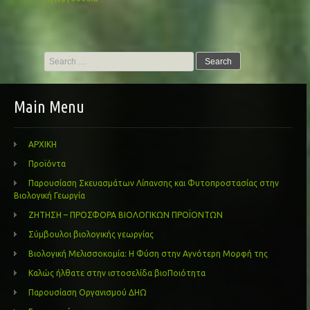
Search
for:
Main Menu
ΑΡΧΙΚΗ
Προϊόντα
Παρουσίαση Σκευασμάτων Λίπανσης και Φυτοπροστασίας στην
Βιολογική Γεωργία
ΖΗΤΗΣΗ – ΠΡΟΣΦΟΡΑ ΒΙΟΛΟΓΙΚΩΝ ΠΡΟΪΟΝΤΩΝ
Σύμβουλοι βιολογικής γεωργίας
Βιολογική Μελισσοκομία: Η Φύση στην Αγνότερη Μορφή της
Καλώς ήλθατε στην ιστοσελίδα βιοΠοιότητα
Παρουσίαση Οργανισμού ΔΗΩ