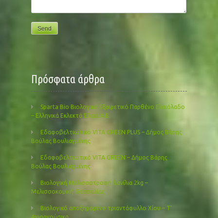
Πρόσφατα άρθρα
Sparta Bio Βιολογικό Εξαιρετικό Παρθένο Ελαιόλαδο
– Ελληνικά Εκλεκτά Έλαια Α.Ε.
Εδαφοβελτιωτικό VITA GREEN PLUS – Δήμος Βάρης
Βούλας Βουλιαγμένης
Εδαφοβελτιωτικό VITA GREEN – Δήμος Βάρης
Βούλας Βουλιαγμένης
Βιολογική Μελισσοτροφή Βανίλια 2kg –
Μελισσοκομική Θεσσαλίας
Βιολογικό αποξηραμένο τριαντάφυλλο Χίου – Τ’
Αγιοργούσικα