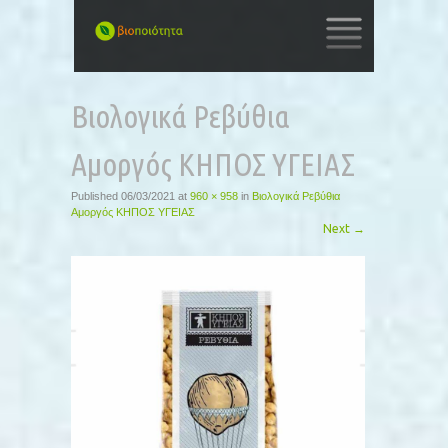
SKIP
TO
Βιολογικά Ρεβύθια
CONTENT
Αμοργός ΚΗΠΟΣ ΥΓΕΙΑΣ
Published
06/03/2021
at
960 × 958
in
Βιολογικά Ρεβύθια
Αμοργός ΚΗΠΟΣ ΥΓΕΙΑΣ
Next
→