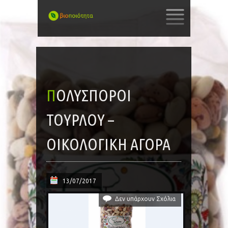
SKIP
TO
CONTENT
ΠΟΛΎΣΠΟΡΟΙ
ΤΟΥΡΛΟΎ –
ΟΙΚΟΛΟΓΙΚΗ ΑΓΟΡΑ
13/07/2017
Δεν υπάρχουν Σχόλια