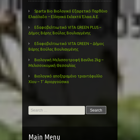
Sparta Bio Βιολογικό Εξαιρετικό Παρθένο
Ελαιόλαδο – Ελληνικά Εκλεκτά Έλαια Α.Ε.
Εδαφοβελτιωτικό VITA GREEN PLUS –
Δήμος Βάρης Βούλας Βουλιαγμένης
Εδαφοβελτιωτικό VITA GREEN – Δήμος
Βάρης Βούλας Βουλιαγμένης
Βιολογική Μελισσοτροφή Βανίλια 2kg –
Μελισσοκομική Θεσσαλίας
Βιολογικό αποξηραμένο τριαντάφυλλο
Χίου – Τ’ Αγιοργούσικα
Search
for:
Main Menu