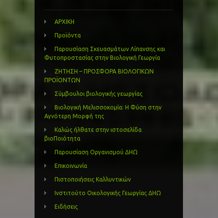
ΑΡΧΙΚΗ
Προϊόντα
Παρουσίαση Σκευασμάτων Λίπανσης και
Φυτοπροστασίας στην Βιολογική Γεωργία
ΖΗΤΗΣΗ – ΠΡΟΣΦΟΡΑ ΒΙΟΛΟΓΙΚΩΝ
ΠΡΟΪΟΝΤΩΝ
Σύμβουλοι βιολογικής γεωργίας
Βιολογική Μελισσοκομία: Η Φύση στην
Αγνότερη Μορφή της
Καλώς ήλθατε στην ιστοσελίδα
βιοΠοιότητα
Παρουσίαση Οργανισμού ΔΗΩ
Επικοινωνία
Πιστοποιήσεις Καλλυντικών
Ινστιτούτο Οικολογικής Γεωργίας ΔΗΩ
Ειδήσεις