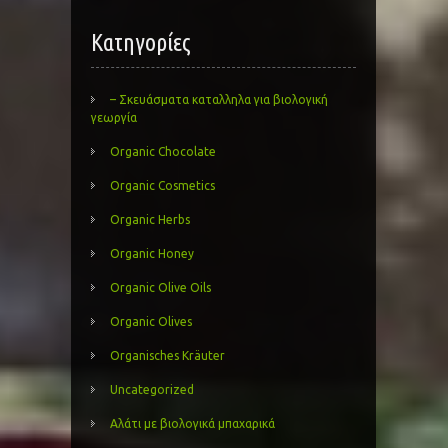
Kατηγορίες
– Σκευάσματα καταλληλα για βιολογική
γεωργία
Organic Chocolate
Organic Cosmetics
Organic Herbs
Organic Honey
Organic Olive Oils
Organic Olives
Organisches Kräuter
Uncategorized
Αλάτι με βιολογικά μπαχαρικά