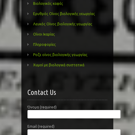
Βιολογικός καφές
Ερυθρός Οίνος βιολογικής γεωργίας
Λευκός Οίνος βιολογικής γεωργίας
Οίνοι Ικαρίας
Πληροφορίες
Ροζε οίνος βιολογικής γεωργίας
Χυμοί με βιολογικά συστατικά
Contact Us
Όνομα (required)
Email (required)