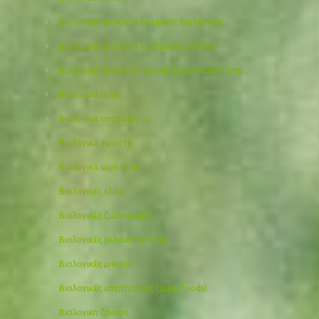
Βιολογικά προϊόντα βρεφικής διατροφής
Βιολογικά προϊόντα για βρέφη & παιδιά
Βιολογικά προιόντα ομορφιάς και περιποίησης
Βιολογικά σνακ
Βιολογικά σπορόφυτα
Βιολογικά φρούτα
Βιολογικά ωμά σνακ
Βιολογικές ελιές
Βιολογικές ζωοτροφές
Βιολογικές μελισσοτροφές
Βιολογικές μπύρες
Βιολογικές υπερτροφές (superfoods)
Βιολογική ζάχαρη