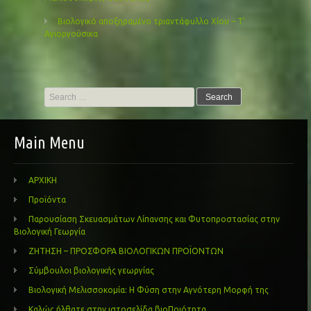
Βιολογικό αποξηραμένο τριαντάφυλλο Χίου – Τ’
Αγιοργούσικα
Search
for:
Main Menu
ΑΡΧΙΚΗ
Προϊόντα
Παρουσίαση Σκευασμάτων Λίπανσης και Φυτοπροστασίας στην
Βιολογική Γεωργία
ΖΗΤΗΣΗ – ΠΡΟΣΦΟΡΑ ΒΙΟΛΟΓΙΚΩΝ ΠΡΟΪΟΝΤΩΝ
Σύμβουλοι βιολογικής γεωργίας
Βιολογική Μελισσοκομία: Η Φύση στην Αγνότερη Μορφή της
Καλώς ήλθατε στην ιστοσελίδα βιοΠοιότητα