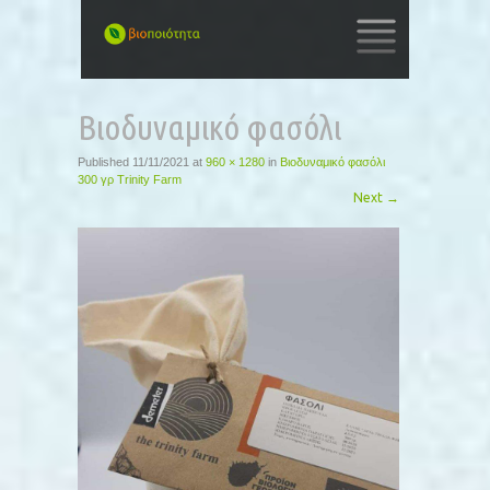
SKIP
TO
Βιοδυναμικό φασόλι
CONTENT
Published
11/11/2021
at
960 × 1280
in
Βιοδυναμικό φασόλι
300 γρ Trinity Farm
Next
→