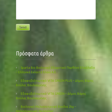
Πρόσφατα άρθρα
Sparta Bio Βιολογικό Εξαιρετικό Παρθένο Ελαιόλαδο
– Ελληνικά Εκλεκτά Έλαια Α.Ε.
Εδαφοβελτιωτικό VITA GREEN PLUS – Δήμος Βάρης
Βούλας Βουλιαγμένης
Εδαφοβελτιωτικό VITA GREEN – Δήμος Βάρης
Βούλας Βουλιαγμένης
Βιολογική Μελισσοτροφή Βανίλια 2kg –
Μελισσοκομική Θεσσαλίας