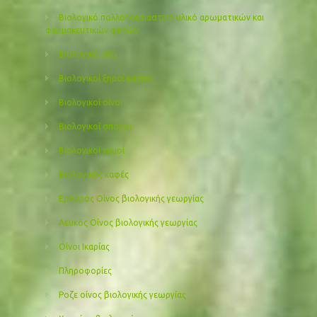
Βιολογικό πολλαπλασιαστικό υλικό αρωματικών και
φαρμακευτικών φυτών
Βιολογικό ρύζι
Βιολογικοί ξηροί καρποί
Βιολογικοί οίνοι
Βιολογικοί σπόροι
Βιολογικοί χυμοί
Βιολογικός καφές
Ερυθρός Οίνος βιολογικής γεωργίας
Λευκός Οίνος βιολογικής γεωργίας
Οίνοι Ικαρίας
Πληροφορίες
Ροζε οίνος βιολογικής γεωργίας