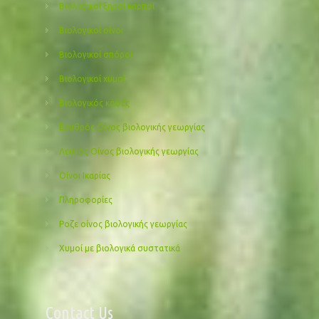
Βιολογικοί ξηροί καρποί
Βιολογικοί οίνοι
Βιολογικοί σπόροι
Βιολογικοί χυμοί
Βιολογικός καφές
Ερυθρός Οίνος βιολογικής γεωργίας
Λευκός Οίνος βιολογικής γεωργίας
Οίνοι Ικαρίας
Πληροφορίες
Ροζε οίνος βιολογικής γεωργίας
Χυμοί με βιολογικά συστατικά
Contact Us