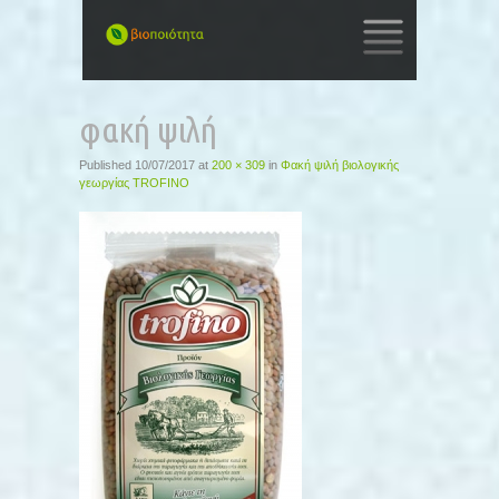
SKIP
TO
φακή ψιλή
CONTENT
Published
10/07/2017
at
200 × 309
in
Φακή ψιλή βιολογικής
γεωργίας TROFINO