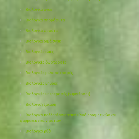
Βιολογικά σνακ
Βιολογικά σπορόφυτα
Βιολογικά φρούτα
Βιολογικά ωμά σνακ
Βιολογικές ελιές
Βιολογικές ζωοτροφές
Βιολογικές μελισσοτροφές
Βιολογικές μπύρες
Βιολογικές υπερτροφές (superfoods)
Βιολογική ζάχαρη
Βιολογικό πολλαπλασιαστικό υλικό αρωματικών και
φαρμακευτικών φυτών
Βιολογικό ρύζι