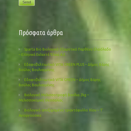
Πρόσφατα άρθρα
Sparta Bio Βιολογικό Εξαιρετικό Παρθένο Ελαιόλαδο
– Ελληνικά Εκλεκτά Έλαια Α.Ε.
Εδαφοβελτιωτικό VITA GREEN PLUS – Δήμος Βάρης
Βούλας Βουλιαγμένης
Εδαφοβελτιωτικό VITA GREEN – Δήμος Βάρης
Βούλας Βουλιαγμένης
Βιολογική Μελισσοτροφή Βανίλια 2kg –
Μελισσοκομική Θεσσαλίας
Βιολογικό αποξηραμένο τριαντάφυλλο Χίου – Τ’
Αγιοργούσικα