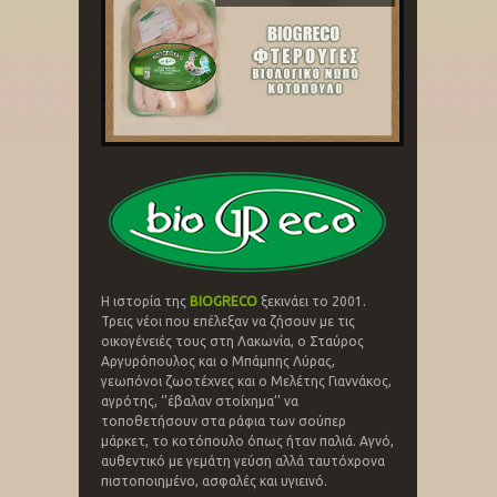
Η ιστορία της
BIOGRECO
ξεκινάει το 2001.
Τρεις νέοι που επέλεξαν να ζήσουν με τις
οικογένειές τους στη Λακωνία, ο Σταύρος
Αργυρόπουλος και ο Μπάμπης Λύρας,
γεωπόνοι ζωοτέχνες και ο Μελέτης Γιαννάκος,
αγρότης, ‘’έβαλαν στοίχημα’’ να
τοποθετήσουν στα ράφια των σούπερ
μάρκετ, το κοτόπουλο όπως ήταν παλιά. Αγνό,
αυθεντικό με γεμάτη γεύση αλλά ταυτόχρονα
πιστοποιημένο, ασφαλές και υγιεινό.