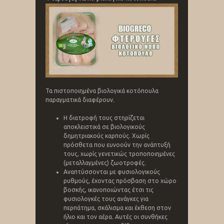
Τα πιστοποιημένα βιολογικά κοτόπουλα
παραγματικά διαφέρουν.
Η διατροφή τους στηρίζεται
αποκλειστικά σε βιολογικούς
δημητριακούς καρπούς. Χωρίς
πρόσθετα που ευνοούν την ανάπτυξή
τους, χωρίς γενετικώς τροποποιημένες
(μεταλλαγμένες) ζωοτροφές.
Αναπτύσσονται με φυσιολογικούς
ρυθμούς, έχοντας πρόσβαση στο χώρο
βοσκής, ικανοποιώντας έτσι τις
φυσιολογκές τους ανάγκες για
περπάτημα, σκάλισμα και έκθεση στον
ήλιο και τον αέρα. Αυτές οι συνθήκες