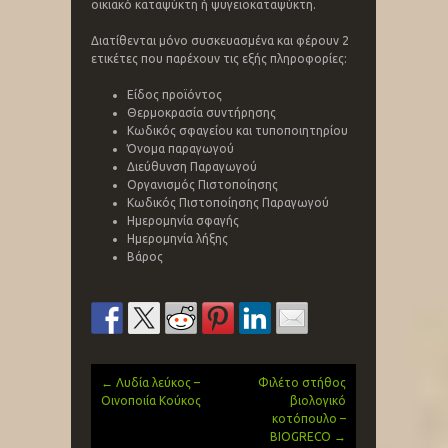
οικιακό καταψύκτη ή ψυγειοκαταψύκτη.
Διατίθενται μόνο συσκευασμένα και φέρουν 2
ετικέτες που παρέχουν τις εξής πληροφορίες:
Είδος προϊόντος
Θερμοκρασία συντήρησης
Κωδικός σφαγείου και τυποποιητηρίου
Όνομα παραγωγού
Διεύθυνση Παραγωγού
Οργανισμός Πιστοποίησης
Κωδικός Πιστοποίησης Παραγωγού
Ημερομηνία σφαγής
Ημερομηνία λήξης
Βάρος
←
Λυδία λεύκος –
Φιλέτο στήθος
Post
Οινοποιία Κούκος
βιολογικό
κοτόπουλο –
navigation
BIOGRECO
→