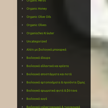
Organic Herbs
Organic Honey
Organic Olive Oils
Organic Olives
Organisches Kräuter
Uncategorized
Αλάτι με βιολογικά μπαχαρικά
Βιολογικά άλευρα
Βιολογικά αλλαντικά και κρέατα
Βιολογικά αποστάγματα και ποτά
Βιολογικά αρτοποιήματα & προϊόντα ζύμης
Βιολογικά αρωματικά φυτά & βότανα
Βιολογικά αυγά
Βιολογικά γαλακτοκομικά & τυροκομικά