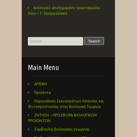
Βιολογικό αποξηραμένο τριαντάφυλλο
Χίου – Τ’ Αγιοργούσικα
Search
for:
Main Menu
ΑΡΧΙΚΗ
Προϊόντα
Παρουσίαση Σκευασμάτων Λίπανσης και
Φυτοπροστασίας στην Βιολογική Γεωργία
ΖΗΤΗΣΗ – ΠΡΟΣΦΟΡΑ ΒΙΟΛΟΓΙΚΩΝ
ΠΡΟΪΟΝΤΩΝ
Σύμβουλοι βιολογικής γεωργίας