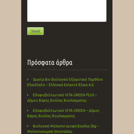
Πρόσφατα άρθρα
Sparta Bio Βιολογικό Εξαιρετικό Παρθένο
Ελαιόλαδο – Ελληνικά Εκλεκτά Έλαια Α.Ε.
Εδαφοβελτιωτικό VITA GREEN PLUS –
Δήμος Βάρης Βούλας Βουλιαγμένης
Εδαφοβελτιωτικό VITA GREEN – Δήμος
Βάρης Βούλας Βουλιαγμένης
Βιολογική Μελισσοτροφή Βανίλια 2kg –
Μελισσοκομική Θεσσαλίας