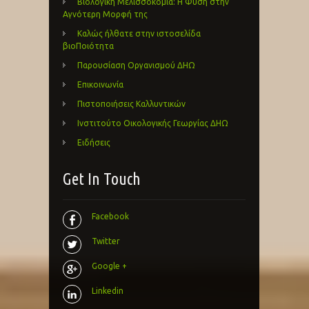
Βιολογική Μελισσοκομία: Η Φύση στην
Αγνότερη Μορφή της
Καλώς ήλθατε στην ιστοσελίδα
βιοΠοιότητα
Παρουσίαση Οργανισμού ΔΗΩ
Επικοινωνία
Πιστοποιήσεις Καλλυντικών
Ινστιτούτο Οικολογικής Γεωργίας ΔΗΩ
Ειδήσεις
Get In Touch
Facebook
Twitter
Google +
Linkedin