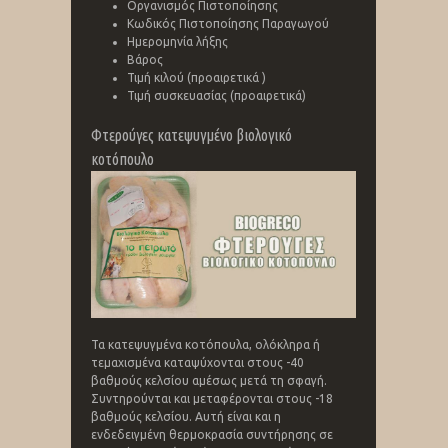
Οργανισμός Πιστοποίησης
Κωδικός Πιστοποίησης Παραγωγού
Ημερομηνία λήξης
Βάρος
Τιμή κιλού (προαιρετικά )
Τιμή συσκευασίας (προαιρετικά)
Φτερούγες κατεψυγμένο βιολογικό
κοτόπουλο
Τα κατεψυγμένα κοτόπουλα, ολόκληρα ή
τεμαχισμένα καταψύχονται στους -40
βαθμούς κελσίου αμέσως μετά τη σφαγή.
Συντηρούνται και μεταφέρονται στους -18
βαθμούς κελσίου. Αυτή είναι και η
ενδεδειγμένη θερμοκρασία συντήρησης σε