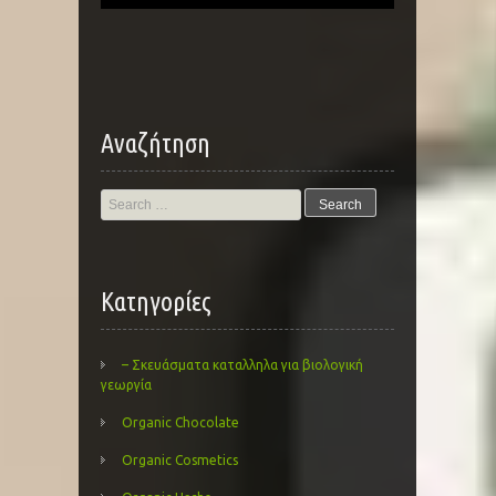
Αναζήτηση
Search
for:
Kατηγορίες
– Σκευάσματα καταλληλα για βιολογική
γεωργία
Organic Chocolate
Organic Cosmetics