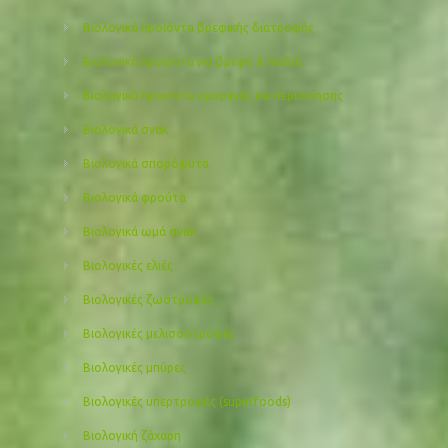
Βιολογικά προϊόντα βρεφικής διατροφής
Βιολογικά προϊόντα για βρέφη & παιδιά
Βιολογικά προιόντα ομορφιάς και περιποίησης
Βιολογικά σνακ
Βιολογικά σπορόφυτα
Βιολογικά φρούτα
Βιολογικά ωμά σνακ
Βιολογικές ελιές
Βιολογικές ζωοτροφές
Βιολογικές μελισσοτροφές
Βιολογικές μπύρες
Βιολογικές υπερτροφές (superfoods)
Βιολογική ζάχαρη