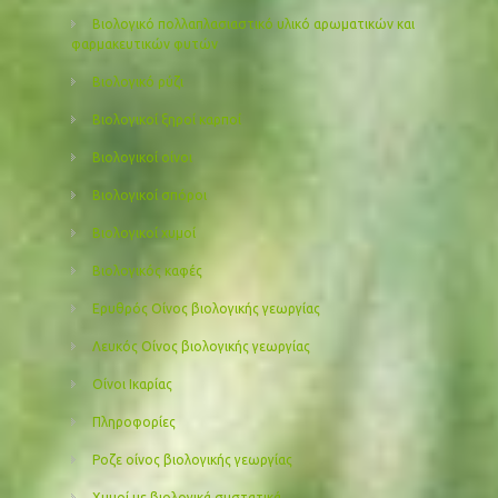
Βιολογικό πολλαπλασιαστικό υλικό αρωματικών και
φαρμακευτικών φυτών
Βιολογικό ρύζι
Βιολογικοί ξηροί καρποί
Βιολογικοί οίνοι
Βιολογικοί σπόροι
Βιολογικοί χυμοί
Βιολογικός καφές
Ερυθρός Οίνος βιολογικής γεωργίας
Λευκός Οίνος βιολογικής γεωργίας
Οίνοι Ικαρίας
Πληροφορίες
Ροζε οίνος βιολογικής γεωργίας
Χυμοί με βιολογικά συστατικά