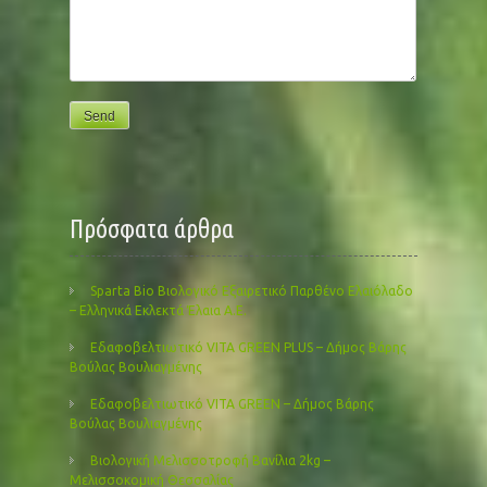
Πρόσφατα άρθρα
Sparta Bio Βιολογικό Εξαιρετικό Παρθένο Ελαιόλαδο
– Ελληνικά Εκλεκτά Έλαια Α.Ε.
Εδαφοβελτιωτικό VITA GREEN PLUS – Δήμος Βάρης
Βούλας Βουλιαγμένης
Εδαφοβελτιωτικό VITA GREEN – Δήμος Βάρης
Βούλας Βουλιαγμένης
Βιολογική Μελισσοτροφή Βανίλια 2kg –
Μελισσοκομική Θεσσαλίας