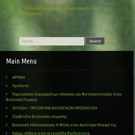
Βιολογικό αποξηραμένο τριαντάφυλλο Χίου – Τ’
Αγιοργούσικα
Search
for:
Main Menu
ΑΡΧΙΚΗ
Προϊόντα
Παρουσίαση Σκευασμάτων Λίπανσης και Φυτοπροστασίας στην
Βιολογική Γεωργία
ΖΗΤΗΣΗ – ΠΡΟΣΦΟΡΑ ΒΙΟΛΟΓΙΚΩΝ ΠΡΟΪΟΝΤΩΝ
Σύμβουλοι βιολογικής γεωργίας
Βιολογική Μελισσοκομία: Η Φύση στην Αγνότερη Μορφή της
Καλώς ήλθατε στην ιστοσελίδα βιοΠοιότητα