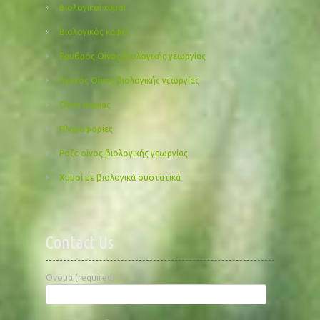
Βιολογικοί χυμοί
Βιολογικός καφές
Ερυθρός Οίνος βιολογικής γεωργίας
Λευκός Οίνος βιολογικής γεωργίας
Οίνοι Ικαρίας
Πληροφορίες
Ροζε οίνος βιολογικής γεωργίας
Χυμοί με βιολογικά συστατικά
Contact Us
Όνομα (required)