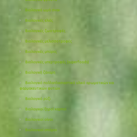
Βιολογικά ωμά σνακ
Βιολογικές ελιές
Βιολογικές ζωοτροφές
Βιολογικές μελισσοτροφές
Βιολογικές μπύρες
Βιολογικές υπερτροφές (superfoods)
Βιολογική ζάχαρη
Βιολογικό πολλαπλασιαστικό υλικό αρωματικών και
φαρμακευτικών φυτών
Βιολογικό ρύζι
Βιολογικοί ξηροί καρποί
Βιολογικοί οίνοι
Βιολογικοί σπόροι