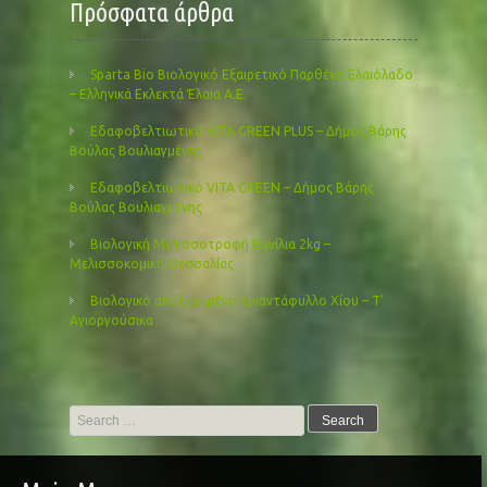
Πρόσφατα άρθρα
Sparta Bio Βιολογικό Εξαιρετικό Παρθένο Ελαιόλαδο
– Ελληνικά Εκλεκτά Έλαια Α.Ε.
Εδαφοβελτιωτικό VITA GREEN PLUS – Δήμος Βάρης
Βούλας Βουλιαγμένης
Εδαφοβελτιωτικό VITA GREEN – Δήμος Βάρης
Βούλας Βουλιαγμένης
Βιολογική Μελισσοτροφή Βανίλια 2kg –
Μελισσοκομική Θεσσαλίας
Βιολογικό αποξηραμένο τριαντάφυλλο Χίου – Τ’
Αγιοργούσικα
Search
for: