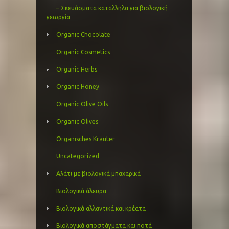
– Σκευάσματα καταλληλα για βιολογική
γεωργία
Organic Chocolate
Organic Cosmetics
Organic Herbs
Organic Honey
Organic Olive Oils
Organic Olives
Organisches Kräuter
Uncategorized
Αλάτι με βιολογικά μπαχαρικά
Βιολογικά άλευρα
Βιολογικά αλλαντικά και κρέατα
Βιολογικά αποστάγματα και ποτά