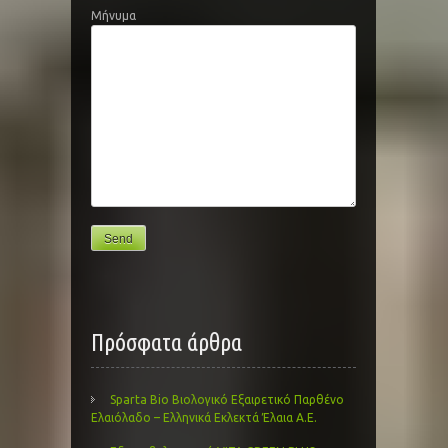
Μήνυμα
Πρόσφατα άρθρα
Sparta Bio Βιολογικό Εξαιρετικό Παρθένο
Ελαιόλαδο – Ελληνικά Εκλεκτά Έλαια Α.Ε.