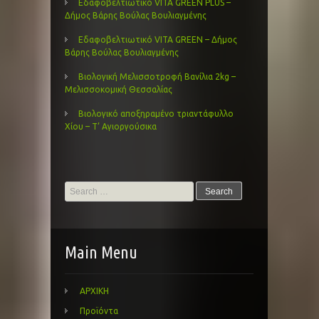
Εδαφοβελτιωτικό VITA GREEN PLUS –
Δήμος Βάρης Βούλας Βουλιαγμένης
Εδαφοβελτιωτικό VITA GREEN – Δήμος
Βάρης Βούλας Βουλιαγμένης
Βιολογική Μελισσοτροφή Βανίλια 2kg –
Μελισσοκομική Θεσσαλίας
Βιολογικό αποξηραμένο τριαντάφυλλο
Χίου – Τ’ Αγιοργούσικα
Search
for:
Main Menu
ΑΡΧΙΚΗ
Προϊόντα