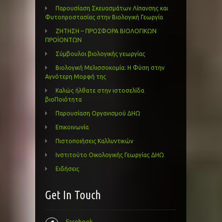
Παρουσίαση Σκευασμάτων Λίπανσης και
Φυτοπροστασίας στην Βιολογική Γεωργία
ΖΗΤΗΣΗ – ΠΡΟΣΦΟΡΑ ΒΙΟΛΟΓΙΚΩΝ
ΠΡΟΪΟΝΤΩΝ
Σύμβουλοι βιολογικής γεωργίας
Βιολογική Μελισσοκομία: Η Φύση στην
Αγνότερη Μορφή της
Καλώς ήλθατε στην ιστοσελίδα
βιοΠοιότητα
Παρουσίαση Οργανισμού ΔΗΩ
Επικοινωνία
Πιστοποιήσεις Καλλυντικών
Ινστιτούτο Οικολογικής Γεωργίας ΔΗΩ
Ειδήσεις
Get In Touch
Facebook