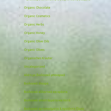
Organic Chocolate
Organic Cosmetics
Organic Herbs
Organic Honey
Organic Olive Oils
Organic Olives
Organisches Kräuter
Uncategorized
Αλάτι με βιολογικά μπαχαρικά
Βιολογικά άλευρα
Βιολογικά αλλαντικά και κρέατα
Βιολογικά αποστάγματα και ποτά
Βιολογικά αρτοποιήματα & προϊόντα ζύμης