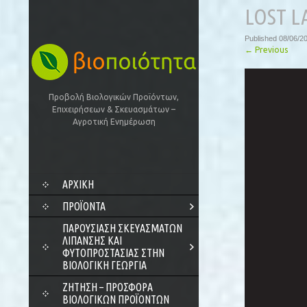
LOST L
Published
08/06/2
←
Previous
Προβολή Βιολογικών Προϊόντων,
Επιχειρήσεων & Σκευασμάτων –
Αγροτική Ενημέρωση
SKIP
ΑΡΧΙΚΗ
TO
CONTENT
ΠΡΟΪΌΝΤΑ
ΠΑΡΟΥΣΊΑΣΗ ΣΚΕΥΑΣΜΆΤΩΝ
ΛΊΠΑΝΣΗΣ ΚΑΙ
ΦΥΤΟΠΡΟΣΤΑΣΊΑΣ ΣΤΗΝ
ΒΙΟΛΟΓΙΚΉ ΓΕΩΡΓΊΑ
ΖΗΤΗΣΗ – ΠΡΟΣΦΟΡΑ
ΒΙΟΛΟΓΙΚΩΝ ΠΡΟΪΟΝΤΩΝ