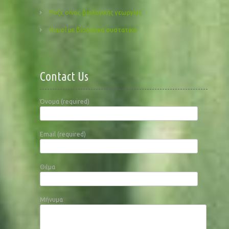
Ροζε οίνος βιολογικής γεωργίας
Χυμοί με βιολογικά συστατικά
Contact Us
Όνομα (required)
Email (required)
Θέμα
Μήνυμα