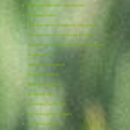
Βιολογικά ορεκτικά – συνοδευτικά
Βιολογικά όσπρια
Βιολογικά προϊόντα βρεφικής διατροφής
Βιολογικά προϊόντα για βρέφη & παιδιά
Βιολογικά προιόντα ομορφιάς και περιποίησης
Βιολογικά σνακ
Βιολογικά σπορόφυτα
Βιολογικά φρούτα
Βιολογικά ωμά σνακ
Βιολογικές ελιές
Βιολογικές ζωοτροφές
Βιολογικές μελισσοτροφές
Βιολογικές μπύρες