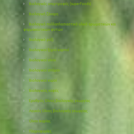
Βιολογικές υπερτροφές (superfoods)
Βιολογική ζάχαρη
Βιολογικό πολλαπλασιαστικό υλικό αρωματικών και
φαρμακευτικών φυτών
Βιολογικό ρύζι
Βιολογικοί ξηροί καρποί
Βιολογικοί οίνοι
Βιολογικοί σπόροι
Βιολογικοί χυμοί
Βιολογικός καφές
Ερυθρός Οίνος βιολογικής γεωργίας
Λευκός Οίνος βιολογικής γεωργίας
Οίνοι Ικαρίας
Πληροφορίες