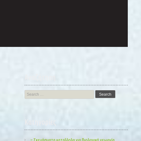
Αναζήτηση
Search
for:
Kατηγορίες
– Σκευάσματα καταλληλα για βιολογική γεωργία