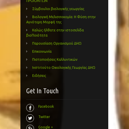
ΠΡΟΪΟΝΤΩΝ
Σύμβουλοι βιολογικής γεωργίας
Βιολογική Μελισσοκομία: Η Φύση στην
Αγνότερη Μορφή της
Καλώς ήλθατε στην ιστοσελίδα
βιοΠοιότητα
Παρουσίαση Οργανισμού ΔΗΩ
Επικοινωνία
Πιστοποιήσεις Καλλυντικών
Ινστιτούτο Οικολογικής Γεωργίας ΔΗΩ
Ειδήσεις
Get In Touch
Facebook
Twitter
Google +