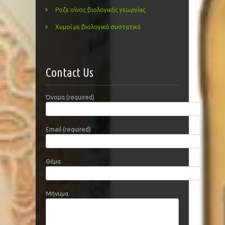
Ροζε οίνος βιολογικής γεωργίας
Χυμοί με βιολογικά συστατικά
Contact Us
Όνομα (required)
Email (required)
Θέμα
Μήνυμα