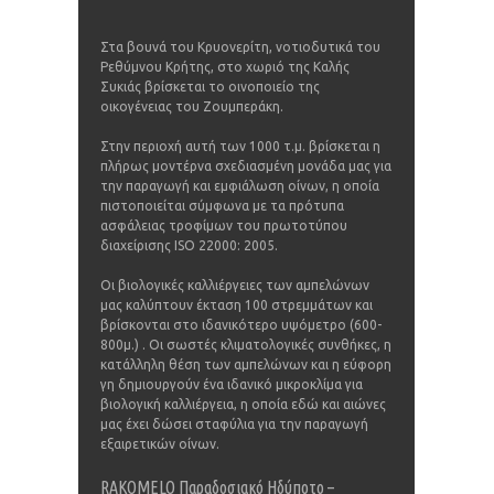
Στα βουνά του Κρυονερίτη, νοτιοδυτικά του
Ρεθύμνου Κρήτης, στο χωριό της Καλής
Συκιάς βρίσκεται το οινοποιείο της
οικογένειας του Ζουμπεράκη.
Στην περιοχή αυτή των 1000 τ.μ. βρίσκεται η
πλήρως μοντέρνα σχεδιασμένη μονάδα μας για
την παραγωγή και εμφιάλωση οίνων, η οποία
πιστοποιείται σύμφωνα με τα πρότυπα
ασφάλειας τροφίμων του πρωτοτύπου
διαχείρισης ISO 22000: 2005.
Οι βιολογικές καλλιέργειες των αμπελώνων
μας καλύπτουν έκταση 100 στρεμμάτων και
βρίσκονται στο ιδανικότερο υψόμετρο (600-
800μ.) . Οι σωστές κλιματολογικές συνθήκες, η
κατάλληλη θέση των αμπελώνων και η εύφορη
γη δημιουργούν ένα ιδανικό μικροκλίμα για
βιολογική καλλιέργεια, η οποία εδώ και αιώνες
μας έχει δώσει σταφύλια για την παραγωγή
εξαιρετικών οίνων.
RAKOMELO Παραδοσιακό Ηδύποτο –