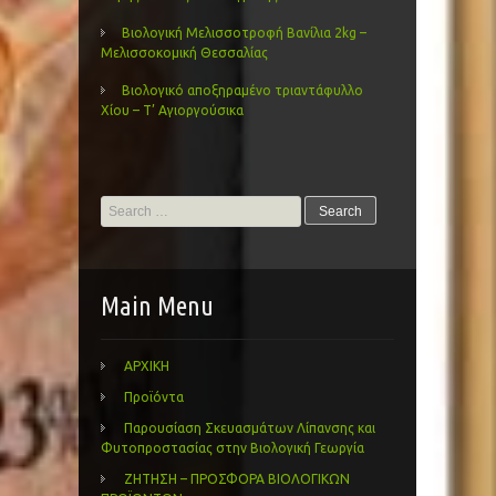
Βιολογική Μελισσοτροφή Βανίλια 2kg –
Μελισσοκομική Θεσσαλίας
Βιολογικό αποξηραμένο τριαντάφυλλο
Χίου – Τ’ Αγιοργούσικα
Search
for:
Main Menu
ΑΡΧΙΚΗ
Προϊόντα
Παρουσίαση Σκευασμάτων Λίπανσης και
Φυτοπροστασίας στην Βιολογική Γεωργία
ΖΗΤΗΣΗ – ΠΡΟΣΦΟΡΑ ΒΙΟΛΟΓΙΚΩΝ