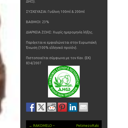
ΔΗΩ).
ΣΥΣΚΕΥΑΣΙΑ: Γυάλινη 100ml & 200ml
ΒΑΘΜΟΙ: 23%
ΔΙΑΡΚΕΙΑ ΖΩΗΣ: Χωρίς ημερομηνία λήξης.
Παράγεται κι εμφιαλώνεται στην Ευρωπαϊκή
Ένωση (100% ελληνικό προϊόν).
Πιστοποιείται σύμφωνα με τον Καν. (ΕΚ)
834/2007
←
RAKOMELO –
PetimezoRaki