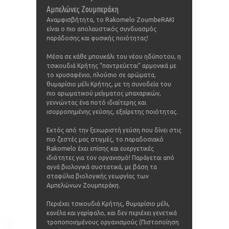
Αμπελώνες Ζουμπεράκη
Αναμφισβήτητα, το Rakomelo ZoumbeRAKI
είναι ο πιο απολαυστικός συνδυασμός
παράδοσης και φυσικής ποιότητας!
Μέσα σε κάθε μπουκάλι του νέου ηδύποτου, η
τσικουδιά Κρήτης “παντρεύεται” αρμονικά με
το χρυσαφένιο, πλούσιο σε αρώματα,
θυμαρίσιο μέλι Κρήτης, με τη συνοδεία του
πιο αρωματικού μείγματος μπαχαρικών,
γεννώντας ένα ποτό ιδιαίτερης και
ισορροπημένης γεύσης, εξαίρετης ποιότητας.
Εκτός από την ξεχωριστή γεύση που δίνει στις
πιο ζεστές μας στιγμές, το παραδοσιακό
Rakomelo έχει επίσης και ευεργετικές
ιδιότητες για τον οργανισμό! Παράγεται από
αγνά βιολογικά συστατικά, με βάση τα
σταφύλια βιολογικής γεωργίας των
Αμπελώνων Ζουμπεράκη.
Περιέχει τσικουδιά Κρήτης, θυμαρίσιο μέλι,
κανέλα και γαρίφαλο, και δεν περιέχει γενετικά
τροποποιημένους οργανισμούς (Πιστοποίηση