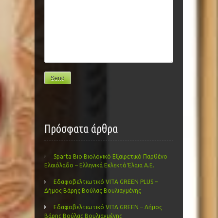
Πρόσφατα άρθρα
Sparta Bio Βιολογικό Εξαιρετικό Παρθένο
Ελαιόλαδο – Ελληνικά Εκλεκτά Έλαια Α.Ε.
Εδαφοβελτιωτικό VITA GREEN PLUS –
Δήμος Βάρης Βούλας Βουλιαγμένης
Εδαφοβελτιωτικό VITA GREEN – Δήμος
Βάρης Βούλας Βουλιαγμένης