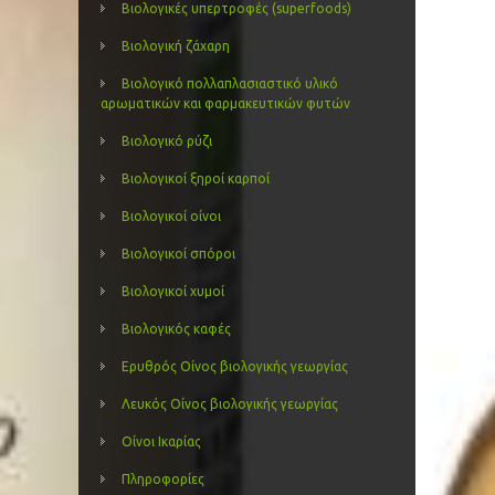
Βιολογικές υπερτροφές (superfoods)
Βιολογική ζάχαρη
Βιολογικό πολλαπλασιαστικό υλικό
αρωματικών και φαρμακευτικών φυτών
Βιολογικό ρύζι
Βιολογικοί ξηροί καρποί
Βιολογικοί οίνοι
Βιολογικοί σπόροι
Βιολογικοί χυμοί
Βιολογικός καφές
Ερυθρός Οίνος βιολογικής γεωργίας
Λευκός Οίνος βιολογικής γεωργίας
Οίνοι Ικαρίας
Πληροφορίες