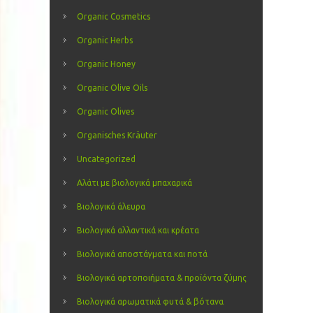
Organic Cosmetics
Organic Herbs
Organic Honey
Organic Olive Oils
Organic Olives
Organisches Kräuter
Uncategorized
Αλάτι με βιολογικά μπαχαρικά
Βιολογικά άλευρα
Βιολογικά αλλαντικά και κρέατα
Βιολογικά αποστάγματα και ποτά
Βιολογικά αρτοποιήματα & προϊόντα ζύμης
Βιολογικά αρωματικά φυτά & βότανα