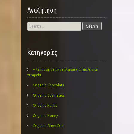
Αναζήτηση
Search
for:
Kατηγορίες
– Σκευάσματα καταλληλα για βιολογική
γεωργία
Organic Chocolate
Organic Cosmetics
Organic Herbs
Organic Honey
Organic Olive Oils