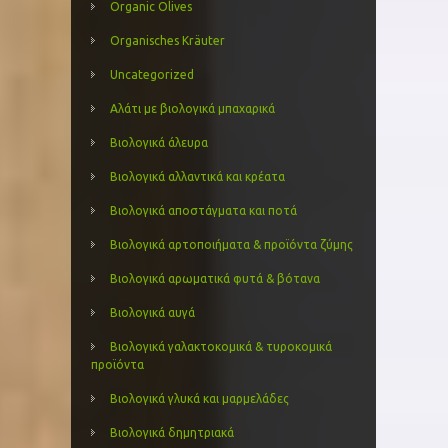
Organic Olives
Organisches Kräuter
Uncategorized
Αλάτι με βιολογικά μπαχαρικά
Βιολογικά άλευρα
Βιολογικά αλλαντικά και κρέατα
Βιολογικά αποστάγματα και ποτά
Βιολογικά αρτοποιήματα & προϊόντα ζύμης
Βιολογικά αρωματικά φυτά & βότανα
Βιολογικά αυγά
Βιολογικά γαλακτοκομικά & τυροκομικά
προϊόντα
Βιολογικά γλυκά και μαρμελάδες
Βιολογικά δημητριακά