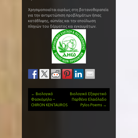
Χρησιμοποιείται ευρέως στη βοτανοθεραπεία
για την αντιμετώπιση προβλημάτων ήπιας
κατάθλιψης, αϋπνίας και την επούλωση
πληγών του δέρματος και εγκαυμάτων.
←
Βιολογικό
Βιολογικό Εξαιρετικό
Post
Φασκόμηλο –
Παρθένο Ελαιόλαδο
CHIRON KENTAUROS
Pylos Poems
→
navigation