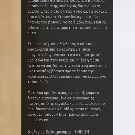
αρωματικών φυτών, να προσφέρει Βιολογικά
προϊόντα άριστης ποιότητας διατηρώντας
αναλλοίωτες τις ιδιότητες τους και τα βότανα
που ο Κένταυρος Χείρων διάλεγε στις ίδιες
πλαγιές του βουνού, να τα διαδώσουμε και να
διδάξουμε την ωφελιμότητα του καθενός από
αυτά.
Σε μια εποχή που ολόκληρος ο κόσμος
βασανίζεται από το ερώτημα τι είναι
πραγματικά υγιεινό και τι όχι στη διατροφή
μας, αλλά και στην υγεία μας, η ίδια η φύση
έρχεται να μας δώσει την καλλίτερη απάντηση.
Εκατοντάδες βότανα προσφέρουν την
καλλίτερη εναλλακτική πρόταση για ένα υγιεινό
τρόπο ζωής.
Τα τελικά προϊόντα μας είναι αποξηραμένα
βότανα συσκευασμένα σε συσκευασίες
υψηλής ποιότητας, αλλά και αιθέρια έλαια που
απευθύνονται σε Αλυσίδες καταστημάτων,
Χονδρέμπορους – Diller και καταστήματα
delicatessen.
Βιολογικό Βαλσαμόχορτο – CHIRON