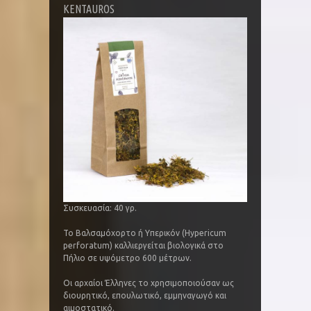
KENTAUROS
Συσκευασία: 40 γρ.
Το Βαλσαμόχορτο ή Yπερικόν (Hypericum
perforatum) καλλιεργείται βιολογικά στο
Πήλιο σε υψόμετρο 600 μέτρων.
Οι αρχαίοι Έλληνες το χρησιμοποιούσαν ως
διουρητικό, επουλωτικό, εμμηναγωγό και
αιμοστατικό.