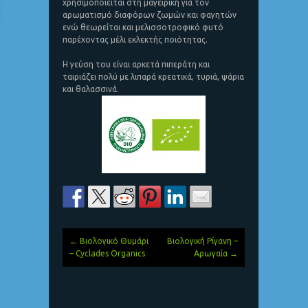
χρησιμοποιείται στη μαγειρική για τον
αρωματισμό διαφόρων ζωμών και φαγητών
ενώ θεωρείται και μελισσοτροφικό φυτό
παρέχοντας μέλι εκλεκτής ποιότητας.
Η γεύση του είναι αρκετά πιπεράτη και
ταιριάζει πολύ με λιπαρά κρεατικά, τυριά, ψάρια
και θαλασσινά.
←
Βιολογικό Θυμάρι
Βιολογική Ρίγανη –
Post
– Cyclades Organics
Αρωγαία
→
navigation