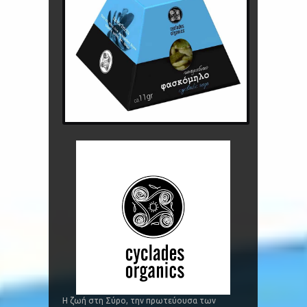
Η ζωή στη Σύρο, την πρωτεύουσα των