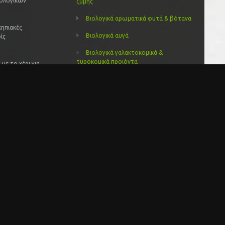
ιολογικών
ζύμης
Βιολογικά αρωματικά φυτά & βότανα
κηπιακές
Βιολογικά αυγά
ίς
Βιολογικά γαλακτοκομικά &
τυροκομικά προϊόντα
με το χέρι για
Βιολογικά γλυκά και μαρμελάδες
ους.
Βιολογικά δημητριακά
Βιολογικά έλαια
Βιολογικά ελαιόλαδα
Βιολογικά ελαιόλαδα και ελιές
Βιολογικά ζυμαρικά
Βιολογικά καλλυντικά
Βιολογικά λαχανικά – κηπευτικά
Βιολογικά μελισσοκομικά προιόντα