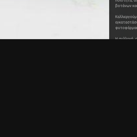
ποιότητα, α
βοτάνων και
Καλλιεργούμ
εγκαταστάσε
φυτοφάρμακα
Η συλλογή, 
να μην χάνε
χρησιμοποιο
Όλες μας οι 
ΒΙΟΛΟΓΙΚΟ