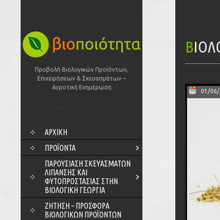
ΒΙΟ
Προβολή Βιολογικών Προϊόντων,
Επιχειρήσεων & Σκευασμάτων –
Αγροτική Ενημέρωση
01/06
SKIP
ΑΡΧΙΚΗ
TO
CONTENT
ΠΡΟΪΌΝΤΑ
ΠΑΡΟΥΣΊΑΣΗ ΣΚΕΥΑΣΜΆΤΩΝ
ΛΊΠΑΝΣΗΣ ΚΑΙ
ΦΥΤΟΠΡΟΣΤΑΣΊΑΣ ΣΤΗΝ
ΒΙΟΛΟΓΙΚΉ ΓΕΩΡΓΊΑ
ΖΗΤΗΣΗ – ΠΡΟΣΦΟΡΑ
ΒΙΟΛΟΓΙΚΩΝ ΠΡΟΪΟΝΤΩΝ