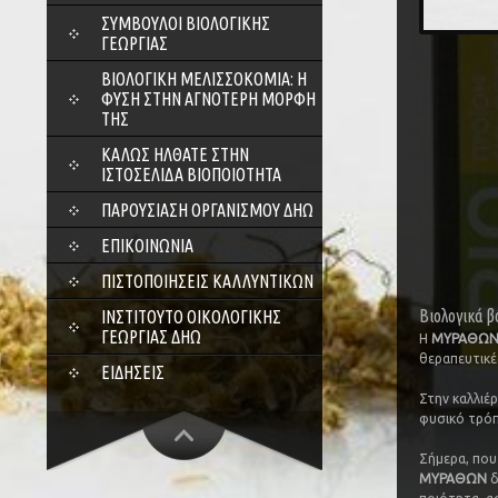
ΣΎΜΒΟΥΛΟΙ ΒΙΟΛΟΓΙΚΉΣ
ΓΕΩΡΓΊΑΣ
ΒΙΟΛΟΓΙΚΉ ΜΕΛΙΣΣΟΚΟΜΊΑ: Η
ΦΎΣΗ ΣΤΗΝ ΑΓΝΌΤΕΡΗ ΜΟΡΦΉ
ΤΗΣ
ΚΑΛΏΣ ΉΛΘΑΤΕ ΣΤΗΝ
ΙΣΤΟΣΕΛΊΔΑ ΒΙΟΠΟΙΌΤΗΤΑ
ΠΑΡΟΥΣΊΑΣΗ ΟΡΓΑΝΙΣΜΟΎ ΔΗΩ
ΕΠΙΚΟΙΝΩΝΊΑ
ΠΙΣΤΟΠΟΙΉΣΕΙΣ ΚΑΛΛΥΝΤΙΚΏΝ
Βιολογικά β
ΙΝΣΤΙΤΟΎΤΟ ΟΙΚΟΛΟΓΙΚΉΣ
ΓΕΩΡΓΊΑΣ ΔΗΩ
Η
ΜΥΡΑΘΩ
θεραπευτικέ
ΕΙΔΉΣΕΙΣ
Στην καλλιέ
φυσικό τρόπο
Σήμερα, που
ΜΥΡΑΘΩΝ
δ