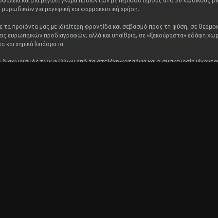
σφάλεια και μια μεγάλη γκάμα προϊόντων με περισσότερους από 30 κωδικούς β
 μυρωδικών για μαγειρική και φαρμακευτική χρήση.
ε τα προϊόντα μας με ιδιαίτερη φροντίδα και σεβασμό προς τη φύση, σε θερμο
ις ευρωπαϊκών προδιαγραφών, αλλά και υπαίθρια, σε «ξεκούραστα» εδάφη χωρ
 και χημικά λιπάσματα.
ο διαχωρισμός των φύλλων από τα στελέχη-κοτσάνια και η συσκευασία γίνονται 
ται τίποτα από τα πολύτιμα συστατικά των φυτών, ενώ και για την αποξήρανση
ύμε ήπιες παραδοσιακές μεθόδους που σέβονται το άρωμα και τη φρεσκάδα τ
βιολογικές καλλιέργειες πιστοποιούνται από την
ΔΗΩ
 ΒΟΤΑΝΟ ΧΑΜΟΜΗΛΙΟΥ