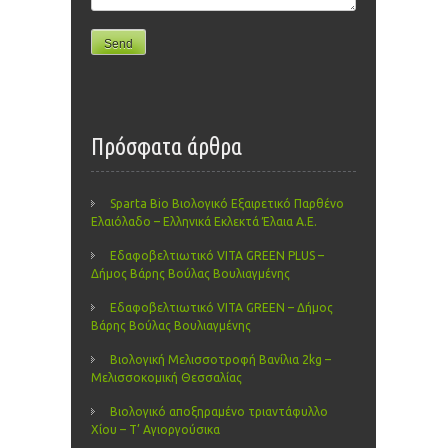
Πρόσφατα άρθρα
Sparta Bio Βιολογικό Εξαιρετικό Παρθένο
Ελαιόλαδο – Ελληνικά Εκλεκτά Έλαια Α.Ε.
Εδαφοβελτιωτικό VITA GREEN PLUS –
Δήμος Βάρης Βούλας Βουλιαγμένης
Εδαφοβελτιωτικό VITA GREEN – Δήμος
Βάρης Βούλας Βουλιαγμένης
Βιολογική Μελισσοτροφή Βανίλια 2kg –
Μελισσοκομική Θεσσαλίας
Βιολογικό αποξηραμένο τριαντάφυλλο
Χίου – Τ’ Αγιοργούσικα