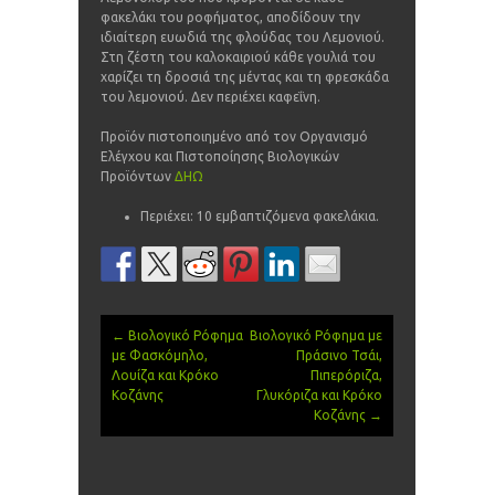
φακελάκι του ροφήματος, αποδίδουν την
ιδιαίτερη ευωδιά της φλούδας του Λεμονιού.
Στη ζέστη του καλοκαιριού κάθε γουλιά του
χαρίζει τη δροσιά της μέντας και τη φρεσκάδα
του λεμονιού. Δεν περιέχει καφεΐνη.
Προϊόν πιστοποιημένο από τον Οργανισμό
Ελέγχου και Πιστοποίησης Βιολογικών
Προϊόντων
ΔΗΩ
Περιέχει: 10 εμβαπτιζόμενα φακελάκια.
←
Βιολογικό Ρόφηµα
Βιολογικό Ρόφημα με
Post
µε Φασκόµηλο,
Πράσινο Τσάι,
Λουίζα και Κρόκο
Πιπερόριζα,
navigation
Κοζάνης
Γλυκόριζα και Κρόκο
Κοζάνης
→