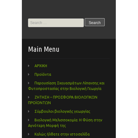
Search
for:
Main Menu
ΑΡΧΙΚΗ
Προϊόντα
Παρουσίαση Σκευασμάτων Λίπανσης και
Φυτοπροστασίας στην Βιολογική Γεωργία
ΖΗΤΗΣΗ – ΠΡΟΣΦΟΡΑ ΒΙΟΛΟΓΙΚΩΝ
ΠΡΟΪΟΝΤΩΝ
Σύμβουλοι βιολογικής γεωργίας
Βιολογική Μελισσοκομία: Η Φύση στην
Αγνότερη Μορφή της
Καλώς ήλθατε στην ιστοσελίδα