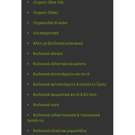
Organic Olive Oils
Organic Olives
Organisches Kräuter
Uncategorized
Αλάτι με βιολογικά μπαχαρικά
Βιολογικά άλευρα
Βιολογικά αλλαντικά και κρέατα
Βιολογικά αποστάγματα και ποτά
Βιολογικά αρτοποιήματα & προϊόντα ζύμης
Βιολογικά αρωματικά φυτά & βότανα
Βιολογικά αυγά
Βιολογικά γαλακτοκομικά & τυροκομικά
προϊόντα
Βιολογικά γλυκά και μαρμελάδες