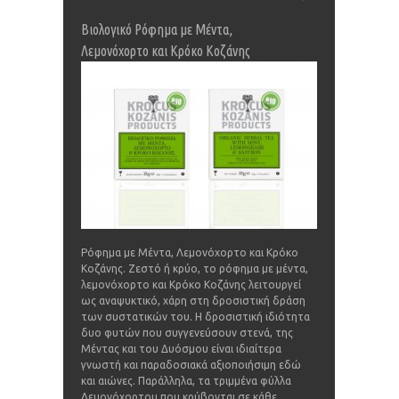
Βιολογικό Ρόφηµα µε Μέντα,
Λεµονόχορτο και Κρόκο Κοζάνης
Ρόφημα με Μέντα, Λεμονόχορτο και Κρόκο
Κοζάνης. Ζεστό ή κρύο, το ρόφημα με μέντα,
λεμονόχορτο και Κρόκο Κοζάνης λειτουργεί
ως αναψυκτικό, χάρη στη δροσιστική δράση
των συστατικών του. Η δροσιστική ιδιότητα
δυο φυτών που συγγενεύσουν στενά, της
Μέντας και του Δυόσμου είναι ιδιαίτερα
γνωστή και παραδοσιακά αξιοποιήσιμη εδώ
και αιώνες. Παράλληλα, τα τριμμένα φύλλα
Λεμονόχορτου που κρύβονται σε κάθε