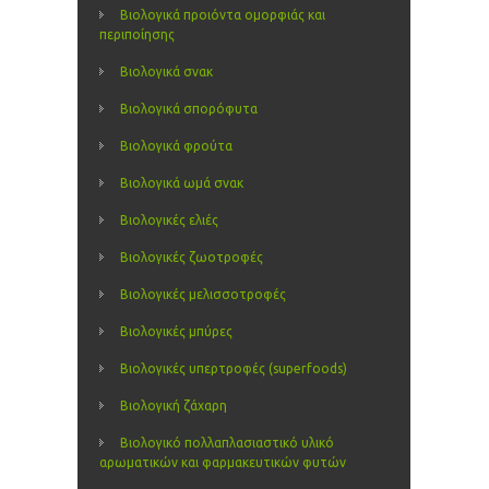
Βιολογικά προιόντα ομορφιάς και
περιποίησης
Βιολογικά σνακ
Βιολογικά σπορόφυτα
Βιολογικά φρούτα
Βιολογικά ωμά σνακ
Βιολογικές ελιές
Βιολογικές ζωοτροφές
Βιολογικές μελισσοτροφές
Βιολογικές μπύρες
Βιολογικές υπερτροφές (superfoods)
Βιολογική ζάχαρη
Βιολογικό πολλαπλασιαστικό υλικό
αρωματικών και φαρμακευτικών φυτών