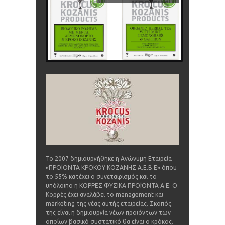
Το 2007 δημιουργήθηκε η Ανώνυμη Εταιρεία
«ΠΡΟΪΟΝΤΑ ΚΡΟΚΟΥ ΚΟΖΑΝΗΣ Α.Ε.Β.Ε» όπου
το 55% κατέχει ο συνεταιρισμός και το
υπόλοιπο η ΚΟΡΡΕΣ ΦΥΣΙΚΑ ΠΡΟΪΌΝΤΑ Α.Ε. Ο
Κορρές έχει αναλάβει το management και
marketing της νέας αυτής εταιρείας. Σκοπός
της είναι η δημιουργία νέων προϊόντων των
οποίων βασικό συστατικό θα είναι ο κρόκος.