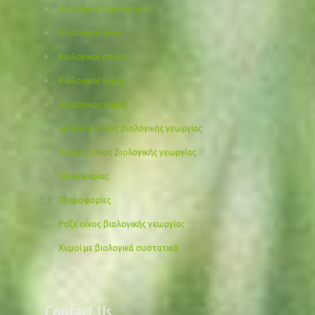
Βιολογικοί ξηροί καρποί
Βιολογικοί οίνοι
Βιολογικοί σπόροι
Βιολογικοί χυμοί
Βιολογικός καφές
Ερυθρός Οίνος βιολογικής γεωργίας
Λευκός Οίνος βιολογικής γεωργίας
Οίνοι Ικαρίας
Πληροφορίες
Ροζε οίνος βιολογικής γεωργίας
Χυμοί με βιολογικά συστατικά
Contact Us