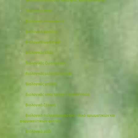
Βιολογικά προιόντα ομορφιάς και περιποίησης
Βιολογικά σνακ
Βιολογικά σπορόφυτα
Βιολογικά φρούτα
Βιολογικά ωμά σνακ
Βιολογικές ελιές
Βιολογικές ζωοτροφές
Βιολογικές μελισσοτροφές
Βιολογικές μπύρες
Βιολογικές υπερτροφές (superfoods)
Βιολογική ζάχαρη
Βιολογικό πολλαπλασιαστικό υλικό αρωματικών και
φαρμακευτικών φυτών
Βιολογικό ρύζι