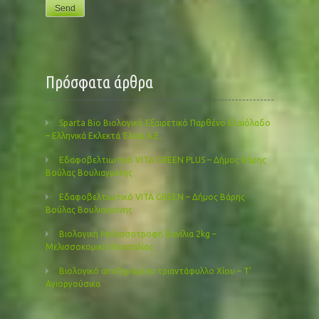
Πρόσφατα άρθρα
Sparta Bio Βιολογικό Εξαιρετικό Παρθένο Ελαιόλαδο
– Ελληνικά Εκλεκτά Έλαια Α.Ε.
Εδαφοβελτιωτικό VITA GREEN PLUS – Δήμος Βάρης
Βούλας Βουλιαγμένης
Εδαφοβελτιωτικό VITA GREEN – Δήμος Βάρης
Βούλας Βουλιαγμένης
Βιολογική Μελισσοτροφή Βανίλια 2kg –
Μελισσοκομική Θεσσαλίας
Βιολογικό αποξηραμένο τριαντάφυλλο Χίου – Τ’
Αγιοργούσικα