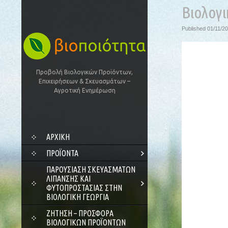
Βιολογ
Published
01/11/2
Προβολή Βιολογικών Προϊόντων,
Επιχειρήσεων & Σκευασμάτων –
Αγροτική Ενημέρωση
SKIP
ΑΡΧΙΚΗ
TO
CONTENT
ΠΡΟΪΌΝΤΑ
ΠΑΡΟΥΣΊΑΣΗ ΣΚΕΥΑΣΜΆΤΩΝ
ΛΊΠΑΝΣΗΣ ΚΑΙ
ΦΥΤΟΠΡΟΣΤΑΣΊΑΣ ΣΤΗΝ
ΒΙΟΛΟΓΙΚΉ ΓΕΩΡΓΊΑ
ΖΗΤΗΣΗ – ΠΡΟΣΦΟΡΑ
ΒΙΟΛΟΓΙΚΩΝ ΠΡΟΪΟΝΤΩΝ