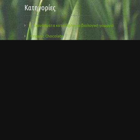
Kατηγορίες
– Σκευάσματα καταλληλα για βιολογική γεωργία
Organic Chocolate
Organic Cosmetics
Organic Herbs
Organic Honey
Organic Olive Oils
Organic Olives
Organisches Kräuter
Uncategorized
Αλάτι με βιολογικά μπαχαρικά
Βιολογικά άλευρα