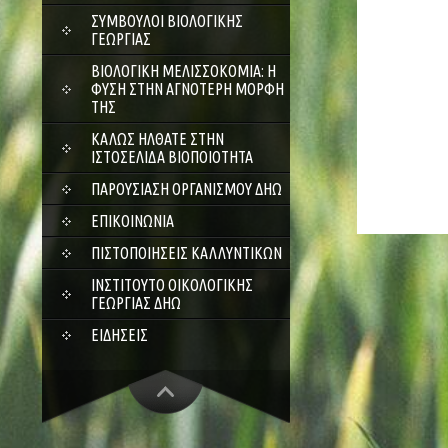
ΣΎΜΒΟΥΛΟΙ ΒΙΟΛΟΓΙΚΉΣ
ΓΕΩΡΓΊΑΣ
ΒΙΟΛΟΓΙΚΉ ΜΕΛΙΣΣΟΚΟΜΊΑ: Η
ΦΎΣΗ ΣΤΗΝ ΑΓΝΌΤΕΡΗ ΜΟΡΦΉ
ΤΗΣ
ΚΑΛΏΣ ΉΛΘΑΤΕ ΣΤΗΝ
ΙΣΤΟΣΕΛΊΔΑ ΒΙΟΠΟΙΌΤΗΤΑ
ΠΑΡΟΥΣΊΑΣΗ ΟΡΓΑΝΙΣΜΟΎ ΔΗΩ
ΕΠΙΚΟΙΝΩΝΊΑ
ΠΙΣΤΟΠΟΙΉΣΕΙΣ ΚΑΛΛΥΝΤΙΚΏΝ
ΙΝΣΤΙΤΟΎΤΟ ΟΙΚΟΛΟΓΙΚΉΣ
ΓΕΩΡΓΊΑΣ ΔΗΩ
ΕΙΔΉΣΕΙΣ