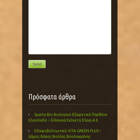
Πρόσφατα άρθρα
Sparta Bio Βιολογικό Εξαιρετικό Παρθένο
Ελαιόλαδο – Ελληνικά Εκλεκτά Έλαια Α.Ε.
Εδαφοβελτιωτικό VITA GREEN PLUS –
Δήμος Βάρης Βούλας Βουλιαγμένης