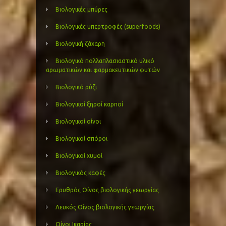
Βιολογικές μπύρες
Βιολογικές υπερτροφές (superfoods)
Βιολογική ζάχαρη
Βιολογικό πολλαπλασιαστικό υλικό
αρωματικών και φαρμακευτικών φυτών
Βιολογικό ρύζι
Βιολογικοί ξηροί καρποί
Βιολογικοί οίνοι
Βιολογικοί σπόροι
Βιολογικοί χυμοί
Βιολογικός καφές
Ερυθρός Οίνος βιολογικής γεωργίας
Λευκός Οίνος βιολογικής γεωργίας
Οίνοι Ικαρίας