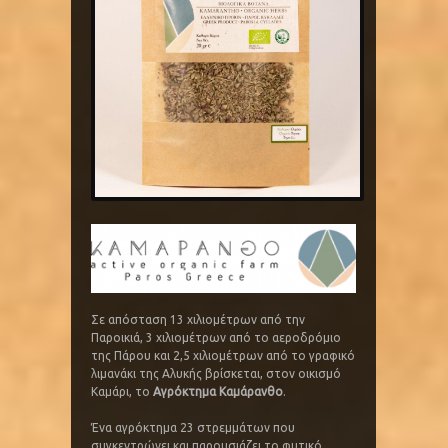
Σε απόσταση 13 χιλιομέτρων από την
Παροικιά, 3 χιλιομέτρων από το αεροδρόμιο
της Πάρου και 2,5 χιλιομέτρων από το γραφικό
λιμανάκι της Αλυκής βρίσκεται, στον οικισμό
Καμάρι, το
Αγρόκτημα Καμάρανθο
.
Ένα αγρόκτημα 23 στρεμμάτων που
συγκεντρώνει και παρουσιάζει το φυτικό