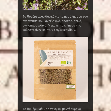
Το
θυμάρι
είναι ιδανικό για τα προβλήματα του
αναπνευστικού, αντιβηχικό, αποχρεμπτικό,
αντισπασμωδικό. Μειώνει τα επίπεδα της
χοληστερίνης και των τριγλυκεριδίων.
Το θυμάρι μαζί με ρίγανη και μαντζουράνα