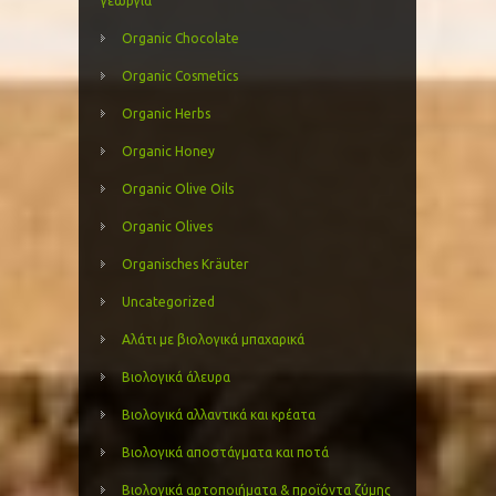
γεωργία
Organic Chocolate
Organic Cosmetics
Organic Herbs
Organic Honey
Organic Olive Oils
Organic Olives
Organisches Kräuter
Uncategorized
Αλάτι με βιολογικά μπαχαρικά
Βιολογικά άλευρα
Βιολογικά αλλαντικά και κρέατα
Βιολογικά αποστάγματα και ποτά
Βιολογικά αρτοποιήματα & προϊόντα ζύμης