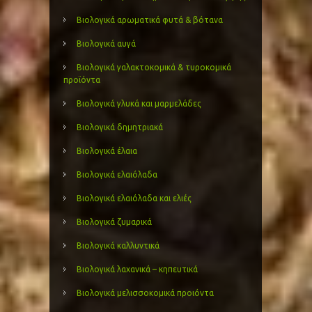
Βιολογικά αρωματικά φυτά & βότανα
Βιολογικά αυγά
Βιολογικά γαλακτοκομικά & τυροκομικά
προϊόντα
Βιολογικά γλυκά και μαρμελάδες
Βιολογικά δημητριακά
Βιολογικά έλαια
Βιολογικά ελαιόλαδα
Βιολογικά ελαιόλαδα και ελιές
Βιολογικά ζυμαρικά
Βιολογικά καλλυντικά
Βιολογικά λαχανικά – κηπευτικά
Βιολογικά μελισσοκομικά προιόντα