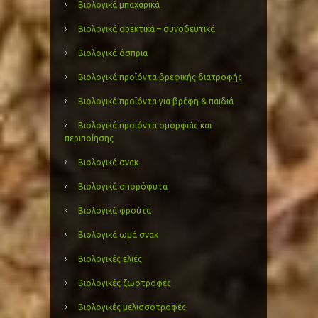
Βιολογικά μπαχαρικά
Βιολογικά ορεκτικά – συνοδευτικά
Βιολογικά όσπρια
Βιολογικά προϊόντα βρεφικής διατροφής
Βιολογικά προϊόντα για βρέφη & παιδιά
Βιολογικά προιόντα ομορφιάς και
περιποίησης
Βιολογικά σνακ
Βιολογικά σπορόφυτα
Βιολογικά φρούτα
Βιολογικά ωμά σνακ
Βιολογικές ελιές
Βιολογικές ζωοτροφές
Βιολογικές μελισσοτροφές