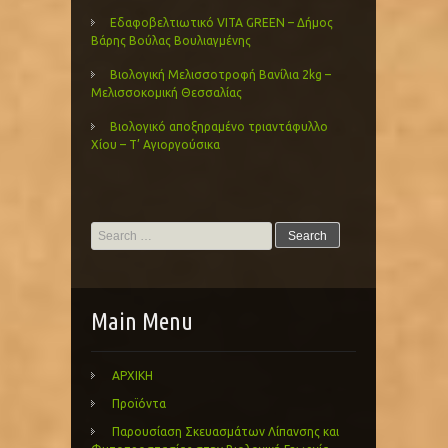
Εδαφοβελτιωτικό VITA GREEN – Δήμος
Βάρης Βούλας Βουλιαγμένης
Βιολογική Μελισσοτροφή Βανίλια 2kg –
Μελισσοκομική Θεσσαλίας
Βιολογικό αποξηραμένο τριαντάφυλλο
Χίου – Τ’ Αγιοργούσικα
Search
for:
Main Menu
ΑΡΧΙΚΗ
Προϊόντα
Παρουσίαση Σκευασμάτων Λίπανσης και