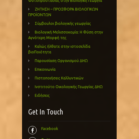
Φυτοπροστασίας στην Βιολογική Γεωργία
ΖΗΤΗΣΗ – ΠΡΟΣΦΟΡΑ ΒΙΟΛΟΓΙΚΩΝ
ΠΡΟΪΟΝΤΩΝ
Σύμβουλοι βιολογικής γεωργίας
Βιολογική Μελισσοκομία: Η Φύση στην
Αγνότερη Μορφή της
Καλώς ήλθατε στην ιστοσελίδα
βιοΠοιότητα
Παρουσίαση Οργανισμού ΔΗΩ
Επικοινωνία
Πιστοποιήσεις Καλλυντικών
Ινστιτούτο Οικολογικής Γεωργίας ΔΗΩ
Ειδήσεις
Get In Touch
Facebook