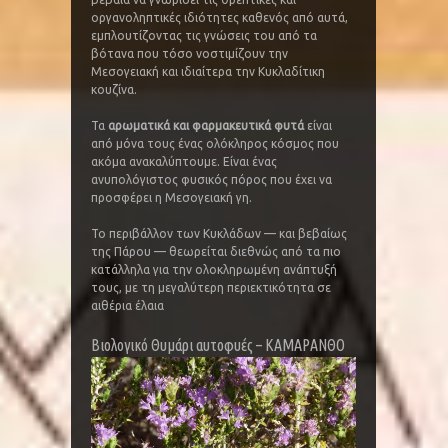
οργανοληπτικές ιδιότητες καθενός από αυτά,
εμπλουτίζοντας τις γνώσεις του από τα
βότανα που τόσο νοστιμίζουν την
Μεσογειακή και ιδιαίτερα την Κυκλαδίτικη
κουζίνα.
Τα
αρωματικά και φαρμακευτικά φυτά
είναι
από μόνα τους ένας ολόκληρος κόσμος που
ακόμα ανακαλύπτουμε. Είναι ένας
ανυπολόγιστος φυσικός πόρος που έχει να
προσφέρει η Μεσογειακή γη.
Το περιβάλλον των Κυκλάδων — και βεβαίως
της Πάρου — θεωρείται διεθνώς από τα πιο
κατάλληλα για την ολοκληρωμένη ανάπτυξή
τους, με τη μεγαλύτερη περιεκτικότητα σε
αιθέρια έλαια
Βιολογικό Θυμάρι αυτοφυές – ΚΑΜΑΡΑΝΘΟ