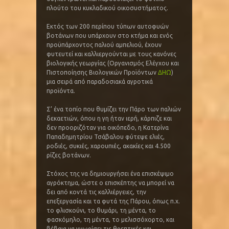
πλούτο του κυκλαδικού οικοσυστήματος.
Εκτός των 200 περίπου τύπων αυτοφυών
βοτάνων που υπάρχουν στο κτήμα και ενός
προϋπάρχοντος παλιού αμπελιού, έχουν
φυτευτεί και καλλιεργούνται με τους κανόνες
βιολογικής γεωργίας (Οργανισμός Ελέγχου και
Πιστοποίησης Βιολογικών Προϊόντων
ΔΗΩ
)
μια σειρά από παραδοσιακά αγροτικά
προϊόντα.
Σ’ ένα τοπίο που θυμίζει την Πάρο των παλιών
δεκαετιών, όπου η γη ήταν ιερή, κάρπιζε και
δεν προοριζόταν για οικόπεδο, η Κατερίνα
Παπαδημητρίου Τσάβαλου φύτεψε ελιές,
ροδιές, συκιές, χαρουπιές, ακακίες και 4.500
ρίζες βοτάνων.
Στόχος της να δημιουργήσει ένα επισκέψιμο
αγρόκτημα, ώστε ο επισκέπτης να μπορεί να
δει από κοντά τις καλλιέργειες, την
επεξεργασία και τα φυτά της Πάρου, όπως π.χ.
το φλισκούνι, το θυμάρι, τη μέντα, το
φασκόμηλο, τη μέντα, το μελισσόχορτο, και
βέβαια να γνωρίσει τις θρεπτικές και