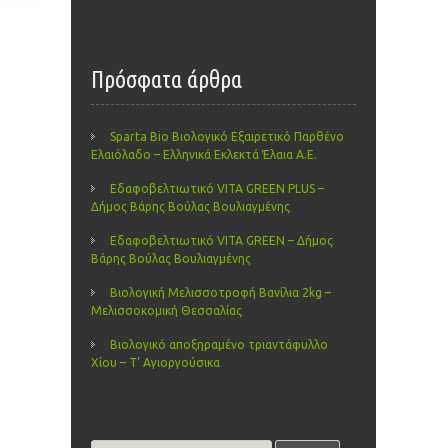
Πρόσφατα άρθρα
Sparta Bio Βιολογικό Εξαιρετικό Παρθένο
Ελαιόλαδο – Ελληνικά Εκλεκτά Έλαια Α.Ε.
Εδαφοβελτιωτικό VITA GREEN PLUS –
Δήμος Βάρης Βούλας Βουλιαγμένης
Εδαφοβελτιωτικό VITA GREEN – Δήμος
Βάρης Βούλας Βουλιαγμένης
Βιολογική Μελισσοτροφή Βανίλια 2kg –
Μελισσοκομική Θεσσαλίας
Βιολογικό αποξηραμένο τριαντάφυλλο
Χίου – Τ’ Αγιοργούσικα
Search