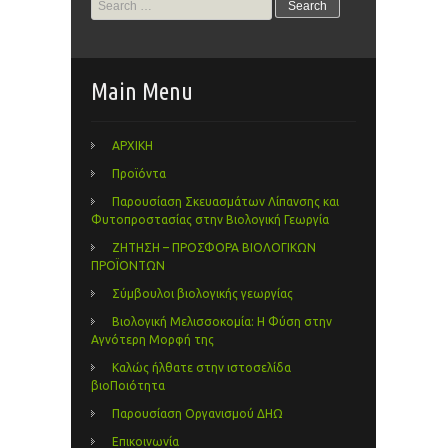
for:
Main Menu
ΑΡΧΙΚΗ
Προϊόντα
Παρουσίαση Σκευασμάτων Λίπανσης και
Φυτοπροστασίας στην Βιολογική Γεωργία
ΖΗΤΗΣΗ – ΠΡΟΣΦΟΡΑ ΒΙΟΛΟΓΙΚΩΝ
ΠΡΟΪΟΝΤΩΝ
Σύμβουλοι βιολογικής γεωργίας
Βιολογική Μελισσοκομία: Η Φύση στην
Αγνότερη Μορφή της
Καλώς ήλθατε στην ιστοσελίδα
βιοΠοιότητα
Παρουσίαση Οργανισμού ΔΗΩ
Επικοινωνία