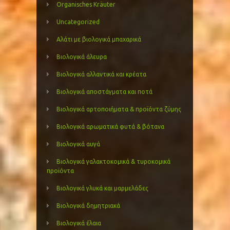
Organisches Kräuter
Uncategorized
Αλάτι με βιολογικά μπαχαρικά
Βιολογικά άλευρα
Βιολογικά αλλαντικά και κρέατα
Βιολογικά αποστάγματα και ποτά
Βιολογικά αρτοποιήματα & προϊόντα ζύμης
Βιολογικά αρωματικά φυτά & βότανα
Βιολογικά αυγά
Βιολογικά γαλακτοκομικά & τυροκομικά
προϊόντα
Βιολογικά γλυκά και μαρμελάδες
Βιολογικά δημητριακά
Βιολογικά έλαια