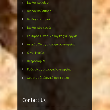
Βιολογικοί οίνοι
Βιολογικοί σπόροι
Βιολογικοί χυμοί
Βιολογικός καφές
Ερυθρός Οίνος βιολογικής γεωργίας
Λευκός Οίνος βιολογικής γεωργίας
Οίνοι Ικαρίας
Πληροφορίες
Ροζε οίνος βιολογικής γεωργίας
Χυμοί με βιολογικά συστατικά
Contact Us