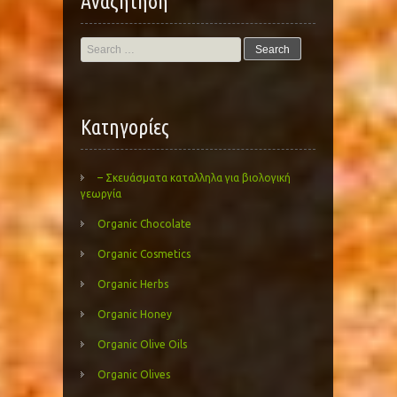
Αναζήτηση
Search
for:
Kατηγορίες
– Σκευάσματα καταλληλα για βιολογική
γεωργία
Organic Chocolate
Organic Cosmetics
Organic Herbs
Organic Honey
Organic Olive Oils
Organic Olives