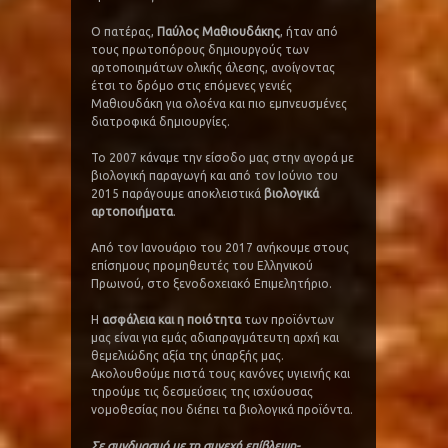
Ο πατέρας,
Παύλος Μαθιουδάκης
, ήταν από
τους πρωτοπόρους δημιουργούς των
αρτοποιημάτων ολικής άλεσης, ανοίγοντας
έτσι το δρόμο στις επόμενες γενιές
Μαθιουδάκη για ολοένα και πιο εμπνευσμένες
διατροφικά δημιουργίες.
Το 2007 κάναμε την είσοδο μας στην αγορά με
βιολογική παραγωγή και από τον Ιούνιο του
2015 παράγουμε αποκλειστικά
βιολογικά
αρτοποιήματα
.
Από τον Ιανουάριο του 2017 ανήκουμε στους
επίσημους προμηθευτές του Ελληνικού
Πρωινού, στο ξενοδοχειακό Επιμελητήριο.
Η
ασφάλεια και η ποιότητα
των προϊόντων
μας είναι για εμάς αδιαπραγμάτευτη αρχή και
θεμελιώδης αξία της ύπαρξής μας.
Ακολουθούμε πιστά τους κανόνες υγιεινής και
τηρούμε τις δεσμεύσεις της ισχύουσας
νομοθεσίας που διέπει τα βιολογικά προϊόντα.
Σε συνδυασμό με τη συνεχή επίβλεψη-