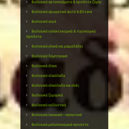
Βιολογικά αρτοποιήματα & προϊόντα ζύμης
Βιολογικά αρωματικά φυτά & βότανα
Βιολογικά αυγά
Βιολογικά γαλακτοκομικά & τυροκομικά
προϊόντα
Βιολογικά γλυκά και μαρμελάδες
Βιολογικά δημητριακά
Βιολογικά έλαια
Βιολογικά ελαιόλαδα
Βιολογικά ελαιόλαδα και ελιές
Βιολογικά ζυμαρικά
Βιολογικά καλλυντικά
Βιολογικά λαχανικά – κηπευτικά
Βιολογικά μελισσοκομικά προιόντα