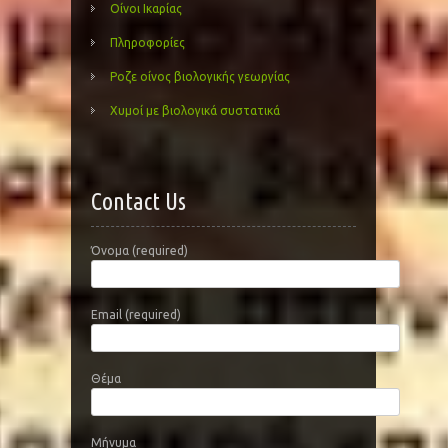
Οίνοι Ικαρίας
Πληροφορίες
Ροζε οίνος βιολογικής γεωργίας
Χυμοί με βιολογικά συστατικά
Contact Us
Όνομα (required)
Email (required)
Θέμα
Μήνυμα