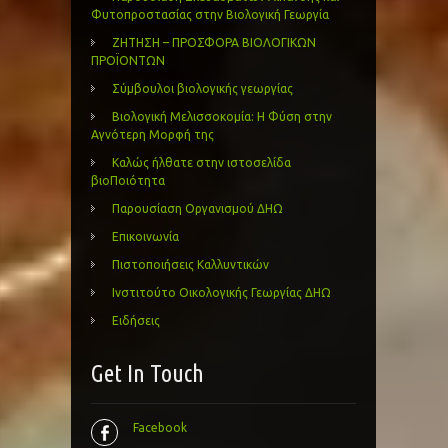
Φυτοπροστασίας στην Βιολογική Γεωργία
ΖΗΤΗΣΗ – ΠΡΟΣΦΟΡΑ ΒΙΟΛΟΓΙΚΩΝ
ΠΡΟΪΟΝΤΩΝ
Σύμβουλοι βιολογικής γεωργίας
Βιολογική Μελισσοκομία: Η Φύση στην
Αγνότερη Μορφή της
Καλώς ήλθατε στην ιστοσελίδα
βιοΠοιότητα
Παρουσίαση Οργανισμού ΔΗΩ
Επικοινωνία
Πιστοποιήσεις Καλλυντικών
Ινστιτούτο Οικολογικής Γεωργίας ΔΗΩ
Ειδήσεις
Get In Touch
Facebook