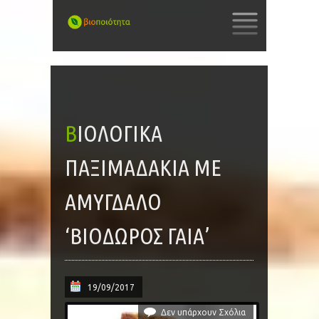
SKIP
TO
CONTENT
ΒΙΟΛΟΓΙΚΆ
ΠΑΞΙΜΑΔΆΚΙΑ ΜΕ
ΑΜΎΓΔΑΛΟ
‘ΒΙΌΔΩΡΟΣ ΓΑΊΑ’
19/09/2017
Δεν υπάρχουν Σχόλια