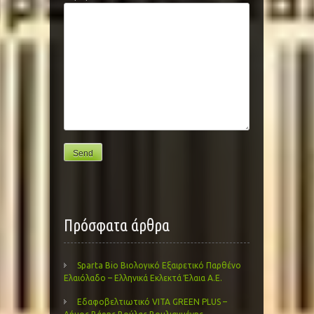
Πρόσφατα άρθρα
Sparta Bio Βιολογικό Εξαιρετικό Παρθένο
Ελαιόλαδο – Ελληνικά Εκλεκτά Έλαια Α.Ε.
Εδαφοβελτιωτικό VITA GREEN PLUS –