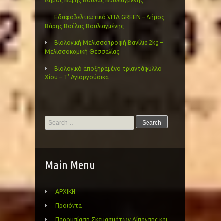
Δήμος Βάρης Βούλας Βουλιαγμένης
Εδαφοβελτιωτικό VITA GREEN – Δήμος
Βάρης Βούλας Βουλιαγμένης
Βιολογική Μελισσοτροφή Βανίλια 2kg –
Μελισσοκομική Θεσσαλίας
Βιολογικό αποξηραμένο τριαντάφυλλο
Χίου – Τ’ Αγιοργούσικα
Search
for:
Main Menu
ΑΡΧΙΚΗ
Προϊόντα
Παρουσίαση Σκευασμάτων Λίπανσης και