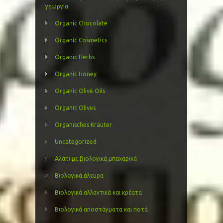
γεωργία
Organic Chocolate
Organic Cosmetics
Organic Herbs
Organic Honey
Organic Olive Oils
Organic Olives
Organisches Kräuter
Uncategorized
Αλάτι με βιολογικά μπαχαρικά
Βιολογικά άλευρα
Βιολογικά αλλαντικά και κρέατα
Βιολογικά αποστάγματα και ποτά