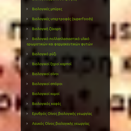
Βιολογικές μπύρες
Βιολογικές υπερτροφές (superfoods)
Βιολογική ζάχαρη
Βιολογικό πολλαπλασιαστικό υλικό
αρωματικών και φαρμακευτικών φυτών
Βιολογικό ρύζι
Βιολογικοί ξηροί καρποί
Βιολογικοί οίνοι
Βιολογικοί σπόροι
Βιολογικοί χυμοί
Βιολογικός καφές
Ερυθρός Οίνος βιολογικής γεωργίας
Λευκός Οίνος βιολογικής γεωργίας