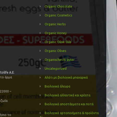
Organic Chocolate
Organic Cosmetics
Organic Herbs
Organic Honey
Organic Olive Oils
Organic Olives
Organisches Kräuter
Uncategorized
tolife Α.Ε
.
στο άρμα
Αλάτι με βιολογικά μπαχαρικά
Βιολογικά άλευρα
 22000 –
Βιολογικά αλλαντικά και κρέατα
οζωΐα
Βιολογικά αποστάγματα και ποτά
Βιολογικά αρτοποιήματα & προϊόντα
νήσιο το