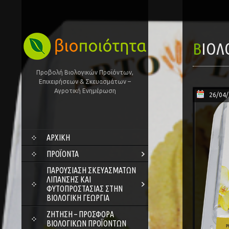
ΒΙΟ
Προβολή Βιολογικών Προϊόντων,
Επιχειρήσεων & Σκευασμάτων –
Αγροτική Ενημέρωση
26/04
SKIP
ΑΡΧΙΚΗ
TO
CONTENT
ΠΡΟΪΌΝΤΑ
ΠΑΡΟΥΣΊΑΣΗ ΣΚΕΥΑΣΜΆΤΩΝ
ΛΊΠΑΝΣΗΣ ΚΑΙ
ΦΥΤΟΠΡΟΣΤΑΣΊΑΣ ΣΤΗΝ
ΒΙΟΛΟΓΙΚΉ ΓΕΩΡΓΊΑ
ΖΗΤΗΣΗ – ΠΡΟΣΦΟΡΑ
ΒΙΟΛΟΓΙΚΩΝ ΠΡΟΪΟΝΤΩΝ