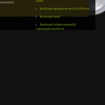
ζύμης
Οργανισμός
Βιολογικά αρωματικά φυτά & βότανα
Βιολογικά αυγά
Βιολογικά γαλακτοκομικά &
τυροκομικά προϊόντα
Βιολογικά γλυκά και μαρμελάδες
Βιολογικά δημητριακά
Βιολογικά έλαια
Βιολογικά ελαιόλαδα
υς. Έτσι
λευρού.
Βιολογικά ελαιόλαδα και ελιές
Βιολογικά ζυμαρικά
τελεί πηγή ή
Βιολογικά καλλυντικά
αι των
Βιολογικά λαχανικά – κηπευτικά
Βιολογικά μελισσοκομικά προιόντα
που
κών