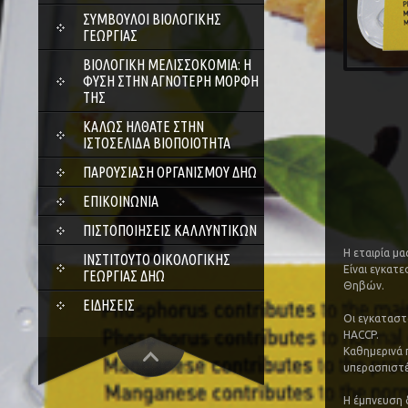
ΣΎΜΒΟΥΛΟΙ ΒΙΟΛΟΓΙΚΉΣ
ΓΕΩΡΓΊΑΣ
ΒΙΟΛΟΓΙΚΉ ΜΕΛΙΣΣΟΚΟΜΊΑ: Η
ΦΎΣΗ ΣΤΗΝ ΑΓΝΌΤΕΡΗ ΜΟΡΦΉ
ΤΗΣ
ΚΑΛΏΣ ΉΛΘΑΤΕ ΣΤΗΝ
ΙΣΤΟΣΕΛΊΔΑ ΒΙΟΠΟΙΌΤΗΤΑ
ΠΑΡΟΥΣΊΑΣΗ ΟΡΓΑΝΙΣΜΟΎ ΔΗΩ
ΕΠΙΚΟΙΝΩΝΊΑ
ΠΙΣΤΟΠΟΙΉΣΕΙΣ ΚΑΛΛΥΝΤΙΚΏΝ
Η εταιρία μ
ΙΝΣΤΙΤΟΎΤΟ ΟΙΚΟΛΟΓΙΚΉΣ
Είναι εγκατ
ΓΕΩΡΓΊΑΣ ΔΗΩ
Θηβών.
ΕΙΔΉΣΕΙΣ
Οι εγκαταστ
HACCP.
Καθημερινά 
υπερασπιστές
Η έμπνευση 