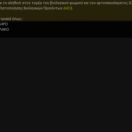
αι το αληθινό στον τομέα του βιολογικού ψωμιού και του αρτοσκευάσματος (
 Πιστοποίησης Βιολογικών Προϊόντων
ΔΗΩ
).
τριακά όπως :
ΚΛΗΡΟ
ΑΛΑΚΟ
M DICOCCUM
ΚΙ
αζί με το φλοιό τους σε πετρόμυλο εντός μονάδος λίγο πριν την Παρασκευή το
 άρωμα την ποιότητα την γεύση και την ωφελιμότητα του φρεσκοαλεσμενου α
πισκότο βανίλιας µε φρέσκα αυγά και φρέσκο βούτυρο γάλακτος
ό μπισκότο βανίλιας µε φρέσκα αυγά και φρέσκο βούτυρο γάλακτος Artolife
απο
φόρος συµβάλλει στη διατήρηση της φυσιολογικής κατάστασης των οστών κ
ών.
φόρος συµβάλλει στη φυσιολογική λειτουργία των µεταβολικών διεργασιών 
οπούν στην παραγωγή ενέργειας και στη φυσιολογική λειτουργία των κυτταρι