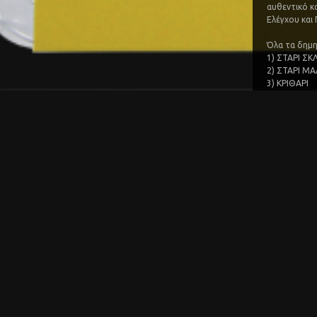
αυθεντικό κ
Ελέγχου και
Όλα τα δημη
1) ΣΤΑΡΙ Σ
2) ΣΤΑΡΙ Μ
3) ΚΡΙΘΑΡΙ
4) TRITICU
5) ΚΑΛΑΜΠΟ
6) ΣΙΚΑΛΗ
7) ΒΡΩΜΗ
8) ΝΤΙΝΚΕΛ
9) ΚΙΝΟΑ
Αλέθονται μ
πετύχαμε το
Βιολογικό μ
Το
Βιολογικ
περιέχει:
Ο φωσ
δοντι
Ο φωσ
αποσκ