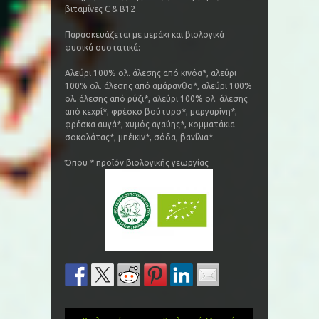
βιταμίνες C & B12
Παρασκευάζεται με μεράκι και βιολογικά
φυσικά συστατικά:
Αλεύρι 100% ολ. άλεσης από κινόα*, αλεύρι
100% ολ. άλεσης από αμάρανθο*, αλεύρι 100%
ολ. άλεσης από ρύζι*, αλεύρι 100% ολ. άλεσης
από κεχρί*, φρέσκο βούτυρο*, μαργαρίνη*,
φρέσκα αυγά*, χυμός αγαύης*, κομματάκια
σοκολάτας*, μπέικιν*, σόδα, βανίλια*.
Όπου * προϊόν βιολογικής γεωργίας