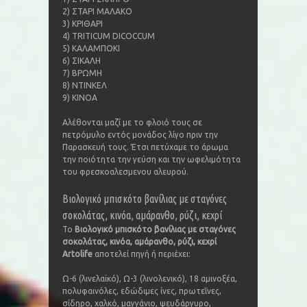
2) ΣΤΑΡΙ ΜΑΛΑΚΟ
3) ΚΡΙΘΑΡΙ
4) TRITICUM DICOCCUM
5) ΚΑΛΑΜΠΟΚΙ
6) ΣΙΚΑΛΗ
7) ΒΡΩΜΗ
8) ΝΤΙΝΚΕΛ
9) ΚΙΝΟΑ
Αλέθονται μαζί με το φλοιό τους σε
πετρόμυλο εντός μονάδος λίγο πριν την
Παρασκευή τους. Έτσι πετύχαμε το άρωμα
την ποιότητα την γεύση και την ωφελιμότητα
του φρεσκοαλεσμενου αλευρού.
Βιολογικό μπισκότο βανίλιας με σταγόνες
σοκολάτας, κινόα, αμάρανθο, ρύζι, κεχρί
Το
Βιολογικό μπισκότο βανίλιας με σταγόνες
σοκολάτας, κινόα, αμάρανθο, ρύζι, κεχρί
Artolife
αποτελεί πηγή ή περιέχει:
Ω-6 (λινελαϊκό), Ω-3 (λινολενικό), 18 αμινοξέα,
πολυφαινόλες, εδώδιμες ίνες, πρωτεΐνες,
σίδηρο, χαλκό, μαγγάνιο, ψευδάργυρο,