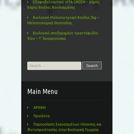
Εδαφοβελτιωτικό VITA GREEN – Δήμος
Βάρης Βούλας Βουλιαγμένης
Βιολογική Μελισσοτροφή Βανίλια 2kg –
Μελισσοκομική Θεσσαλίας
Βιολογικό αποξηραμένο τριαντάφυλλο
Χίου – Τ’ Αγιοργούσικα
Search
for:
Main Menu
ΑΡΧΙΚΗ
Προϊόντα
Παρουσίαση Σκευασμάτων Λίπανσης και
Φυτοπροστασίας στην Βιολογική Γεωργία