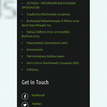
ΖΗΤΗΣΗ – ΠΡΟΣΦΟΡΑ ΒΙΟΛΟΓΙΚΩΝ
ΠΡΟΪΟΝΤΩΝ
Σύμβουλοι βιολογικής γεωργίας
Βιολογική Μελισσοκομία: Η Φύση στην
Αγνότερη Μορφή της
Καλώς ήλθατε στην ιστοσελίδα
βιοΠοιότητα
Παρουσίαση Οργανισμού ΔΗΩ
Επικοινωνία
Πιστοποιήσεις Καλλυντικών
Ινστιτούτο Οικολογικής Γεωργίας ΔΗΩ
Ειδήσεις
Get In Touch
Facebook
Twitter