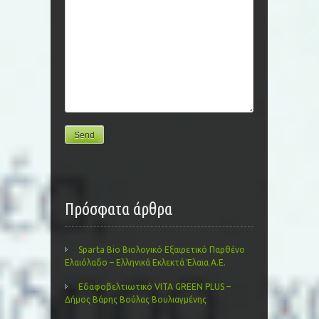
Πρόσφατα άρθρα
Sparta Bio Βιολογικό Εξαιρετικό Παρθένο
Ελαιόλαδο – Ελληνικά Εκλεκτά Έλαια Α.Ε.
Εδαφοβελτιωτικό VITA GREEN PLUS –
Δήμος Βάρης Βούλας Βουλιαγμένης