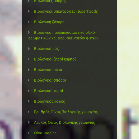
Βιολογικές μπύρες
Βιολογικές υπερτροφές (superfoods)
Βιολογική ζάχαρη
Βιολογικό πολλαπλασιαστικό υλικό
αρωματικών και φαρμακευτικών φυτών
Βιολογικό ρύζι
Βιολογικοί ξηροί καρποί
Βιολογικοί οίνοι
Βιολογικοί σπόροι
Βιολογικοί χυμοί
Βιολογικός καφές
Ερυθρός Οίνος βιολογικής γεωργίας
Λευκός Οίνος βιολογικής γεωργίας
Οίνοι Ικαρίας