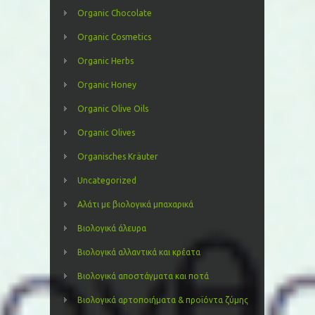
Organic Chocolate
Organic Cosmetics
Organic Herbs
Organic Honey
Organic Olive Oils
Organic Olives
Organisches Kräuter
Uncategorized
Αλάτι με βιολογικά μπαχαρικά
Βιολογικά άλευρα
Βιολογικά αλλαντικά και κρέατα
Βιολογικά αποστάγματα και ποτά
Βιολογικά αρτοποιήματα & προϊόντα ζύμης