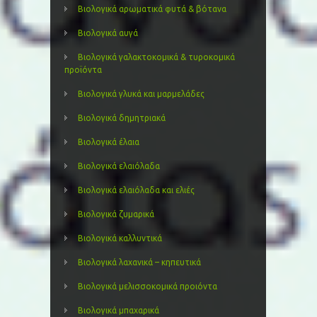
Βιολογικά αρωματικά φυτά & βότανα
Βιολογικά αυγά
Βιολογικά γαλακτοκομικά & τυροκομικά
προϊόντα
Βιολογικά γλυκά και μαρμελάδες
Βιολογικά δημητριακά
Βιολογικά έλαια
Βιολογικά ελαιόλαδα
Βιολογικά ελαιόλαδα και ελιές
Βιολογικά ζυμαρικά
Βιολογικά καλλυντικά
Βιολογικά λαχανικά – κηπευτικά
Βιολογικά μελισσοκομικά προιόντα
Βιολογικά μπαχαρικά