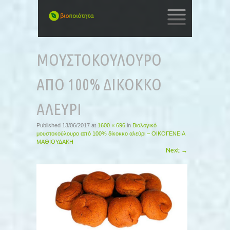
SKIP
TO
ΜΟΥΣΤΟΚΟΥΛΟΥΡΟ
CONTENT
ΑΠΟ 100% ΔΙΚΟΚΚΟ
ΑΛΕΥΡΙ
Published
13/06/2017
at
1600 × 696
in
Βιολογικό
μουστοκούλουρο από 100% δίκοκκο αλεύρι – ΟΙΚΟΓΕΝΕΙΑ
ΜΑΘΙΟΥΔΑΚΗ
Next
→