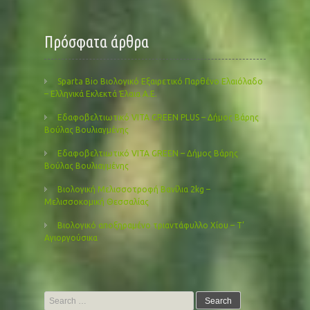
Πρόσφατα άρθρα
Sparta Bio Βιολογικό Εξαιρετικό Παρθένο Ελαιόλαδο
– Ελληνικά Εκλεκτά Έλαια Α.Ε.
Εδαφοβελτιωτικό VITA GREEN PLUS – Δήμος Βάρης
Βούλας Βουλιαγμένης
Εδαφοβελτιωτικό VITA GREEN – Δήμος Βάρης
Βούλας Βουλιαγμένης
Βιολογική Μελισσοτροφή Βανίλια 2kg –
Μελισσοκομική Θεσσαλίας
Βιολογικό αποξηραμένο τριαντάφυλλο Χίου – Τ’
Αγιοργούσικα
Search
for: