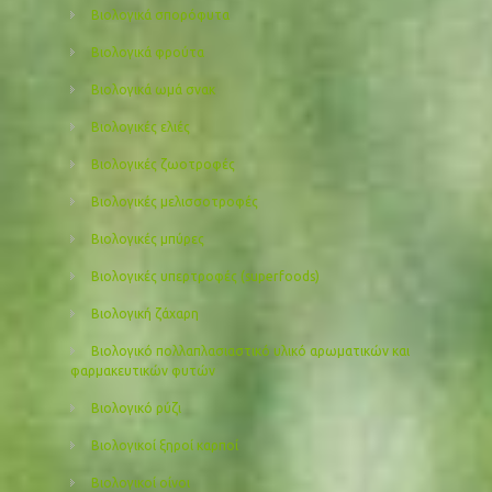
Βιολογικά σπορόφυτα
Βιολογικά φρούτα
Βιολογικά ωμά σνακ
Βιολογικές ελιές
Βιολογικές ζωοτροφές
Βιολογικές μελισσοτροφές
Βιολογικές μπύρες
Βιολογικές υπερτροφές (superfoods)
Βιολογική ζάχαρη
Βιολογικό πολλαπλασιαστικό υλικό αρωματικών και
φαρμακευτικών φυτών
Βιολογικό ρύζι
Βιολογικοί ξηροί καρποί
Βιολογικοί οίνοι