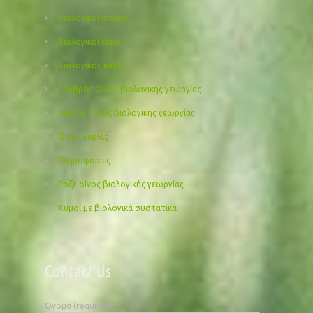
Βιολογικοί σπόροι
Βιολογικοί χυμοί
Βιολογικός καφές
Ερυθρός Οίνος βιολογικής γεωργίας
Λευκός Οίνος βιολογικής γεωργίας
Οίνοι Ικαρίας
Πληροφορίες
Ροζε οίνος βιολογικής γεωργίας
Χυμοί με βιολογικά συστατικά
Contact Us
Όνομα (required)