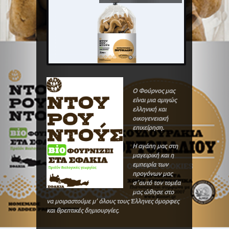
Ο Φούρνος μας
είναι μια αμιγώς
ελληνική και
οικογενειακή
επιχείρηση.
Η αγάπη μας στη
μαγειρική και η
εμπειρία των
προγόνων μας
σ΄αυτό τον τομέα
μας ώθησε στο
να μοιραστούμε μ’ όλους τους Έλληνες όμορφες
και θρεπτικές δημιουργίες.