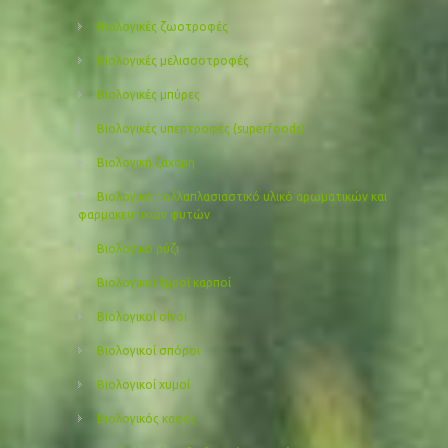
Βιολογικές ζωοτροφές
Βιολογικές μελισσοτροφές
Βιολογικές μπύρες
Βιολογικές υπερτροφές (superfoods)
Βιολογική ζάχαρη
Βιολογικό πολλαπλασιαστικό υλικό αρωματικών και
φαρμακευτικών φυτών
Βιολογικό ρύζι
Βιολογικοί ξηροί καρποί
Βιολογικοί οίνοι
Βιολογικοί σπόροι
Βιολογικοί χυμοί
Βιολογικός καφές