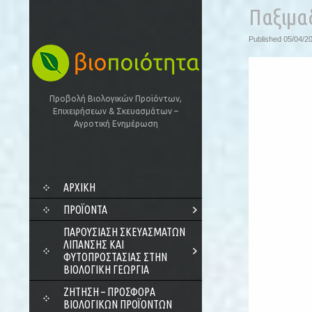
Παξιμα
Published
05/04/2
Προβολή Βιολογικών Προϊόντων,
Επιχειρήσεων & Σκευασμάτων –
Αγροτική Ενημέρωση
SKIP
ΑΡΧΙΚΗ
TO
CONTENT
ΠΡΟΪΌΝΤΑ
ΠΑΡΟΥΣΊΑΣΗ ΣΚΕΥΑΣΜΆΤΩΝ
ΛΊΠΑΝΣΗΣ ΚΑΙ
ΦΥΤΟΠΡΟΣΤΑΣΊΑΣ ΣΤΗΝ
ΒΙΟΛΟΓΙΚΉ ΓΕΩΡΓΊΑ
ΖΗΤΗΣΗ – ΠΡΟΣΦΟΡΑ
ΒΙΟΛΟΓΙΚΩΝ ΠΡΟΪΟΝΤΩΝ