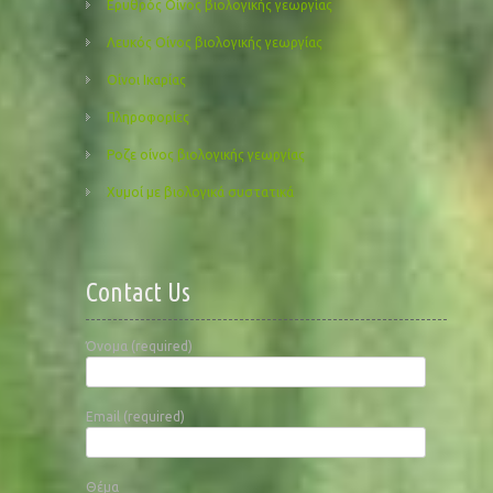
Ερυθρός Οίνος βιολογικής γεωργίας
Λευκός Οίνος βιολογικής γεωργίας
Οίνοι Ικαρίας
Πληροφορίες
Ροζε οίνος βιολογικής γεωργίας
Χυμοί με βιολογικά συστατικά
Contact Us
Όνομα (required)
Email (required)
Θέμα