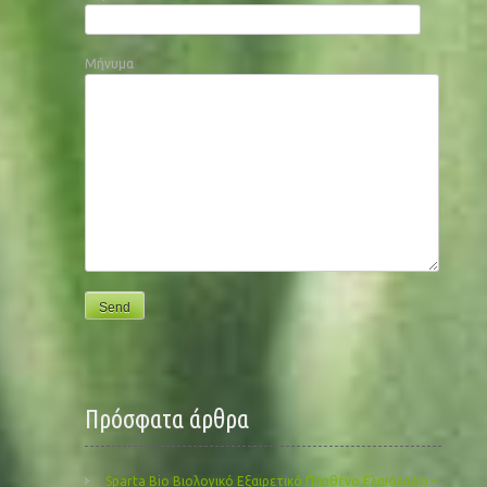
Μήνυμα
Πρόσφατα άρθρα
Sparta Bio Βιολογικό Εξαιρετικό Παρθένο Ελαιόλαδο –