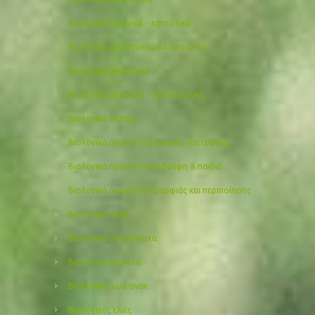
Βιολογικά λαχανικά – κηπευτικά
Βιολογικά μελισσοκομικά προιόντα
Βιολογικά μπαχαρικά
Βιολογικά ορεκτικά – συνοδευτικά
Βιολογικά όσπρια
Βιολογικά προϊόντα βρεφικής διατροφής
Βιολογικά προϊόντα για βρέφη & παιδιά
Βιολογικά προιόντα ομορφιάς και περιποίησης
Βιολογικά σνακ
Βιολογικά σπορόφυτα
Βιολογικά φρούτα
Βιολογικά ωμά σνακ
Βιολογικές ελιές