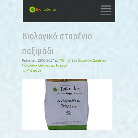
SKIP
TO
Βιολογικό σταρένιο
CONTENT
παξιμάδι
Published
12/05/2017
at
445 × 249
in
Βιολογικό Σταρένιο
Παξιμάδι – Οικογένεια Τσικνάκη
←
Previous