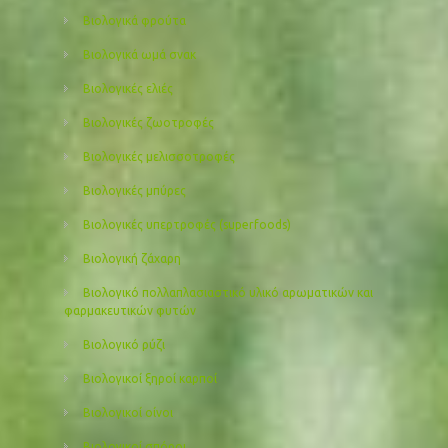
Βιολογικά φρούτα
Βιολογικά ωμά σνακ
Βιολογικές ελιές
Βιολογικές ζωοτροφές
Βιολογικές μελισσοτροφές
Βιολογικές μπύρες
Βιολογικές υπερτροφές (superfoods)
Βιολογική ζάχαρη
Βιολογικό πολλαπλασιαστικό υλικό αρωματικών και
φαρμακευτικών φυτών
Βιολογικό ρύζι
Βιολογικοί ξηροί καρποί
Βιολογικοί οίνοι
Βιολογικοί σπόροι