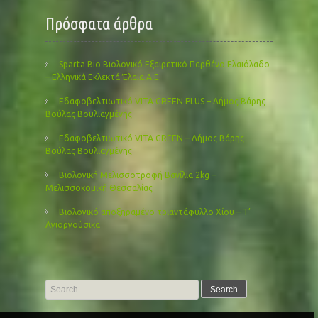
Πρόσφατα άρθρα
Sparta Bio Βιολογικό Εξαιρετικό Παρθένο Ελαιόλαδο
– Ελληνικά Εκλεκτά Έλαια Α.Ε.
Εδαφοβελτιωτικό VITA GREEN PLUS – Δήμος Βάρης
Βούλας Βουλιαγμένης
Εδαφοβελτιωτικό VITA GREEN – Δήμος Βάρης
Βούλας Βουλιαγμένης
Βιολογική Μελισσοτροφή Βανίλια 2kg –
Μελισσοκομική Θεσσαλίας
Βιολογικό αποξηραμένο τριαντάφυλλο Χίου – Τ’
Αγιοργούσικα
Search
for: