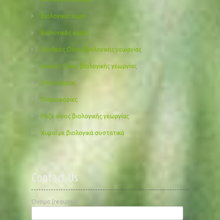
Βιολογικοί χυμοί
Βιολογικός καφές
Ερυθρός Οίνος βιολογικής γεωργίας
Λευκός Οίνος βιολογικής γεωργίας
Οίνοι Ικαρίας
Πληροφορίες
Ροζε οίνος βιολογικής γεωργίας
Χυμοί με βιολογικά συστατικά
Contact Us
Όνομα (required)