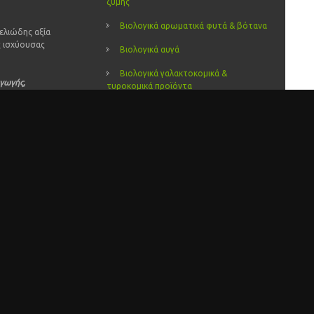
ζύμης
Βιολογικά αρωματικά φυτά & βότανα
ελιώδης αξία
ς ισχύουσας
Βιολογικά αυγά
Βιολογικά γαλακτοκομικά &
αγωγής,
τυροκομικά προϊόντα
ου &
Βιολογικά γλυκά και μαρμελάδες
Βιολογικά δημητριακά
Βιολογικά έλαια
Βιολογικά ελαιόλαδα
Βιολογικά ελαιόλαδα και ελιές
Βιολογικά ζυμαρικά
Βιολογικά καλλυντικά
Βιολογικά λαχανικά – κηπευτικά
Βιολογικά μελισσοκομικά προιόντα