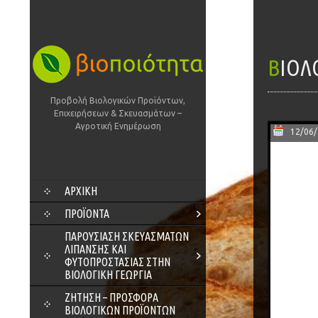
ΒΙΟ
Προβολή Βιολογικών Προϊόντων,
Επιχειρήσεων & Σκευασμάτων –
Αγροτική Ενημέρωση
12/06
SKIP
ΑΡΧΙΚΗ
TO
CONTENT
ΠΡΟΪΌΝΤΑ
ΠΑΡΟΥΣΊΑΣΗ ΣΚΕΥΑΣΜΆΤΩΝ
ΛΊΠΑΝΣΗΣ ΚΑΙ
ΦΥΤΟΠΡΟΣΤΑΣΊΑΣ ΣΤΗΝ
ΒΙΟΛΟΓΙΚΉ ΓΕΩΡΓΊΑ
ΖΗΤΗΣΗ – ΠΡΟΣΦΟΡΑ
ΒΙΟΛΟΓΙΚΩΝ ΠΡΟΪΟΝΤΩΝ