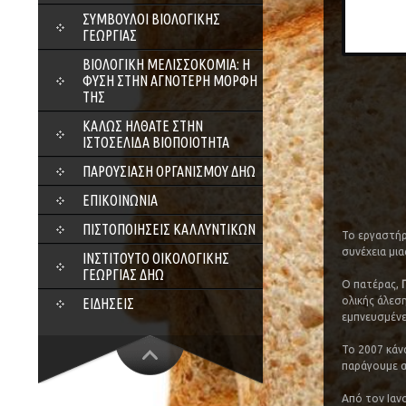
ΣΎΜΒΟΥΛΟΙ ΒΙΟΛΟΓΙΚΉΣ
ΓΕΩΡΓΊΑΣ
ΒΙΟΛΟΓΙΚΉ ΜΕΛΙΣΣΟΚΟΜΊΑ: Η
ΦΎΣΗ ΣΤΗΝ ΑΓΝΌΤΕΡΗ ΜΟΡΦΉ
ΤΗΣ
ΚΑΛΏΣ ΉΛΘΑΤΕ ΣΤΗΝ
ΙΣΤΟΣΕΛΊΔΑ ΒΙΟΠΟΙΌΤΗΤΑ
ΠΑΡΟΥΣΊΑΣΗ ΟΡΓΑΝΙΣΜΟΎ ΔΗΩ
ΕΠΙΚΟΙΝΩΝΊΑ
ΠΙΣΤΟΠΟΙΉΣΕΙΣ ΚΑΛΛΥΝΤΙΚΏΝ
Το εργαστή
συνέχεια μι
ΙΝΣΤΙΤΟΎΤΟ ΟΙΚΟΛΟΓΙΚΉΣ
ΓΕΩΡΓΊΑΣ ΔΗΩ
Ο πατέρας,
ολικής άλεση
ΕΙΔΉΣΕΙΣ
εμπνευσμένε
Το 2007 κάν
παράγουμε α
Από τον Ιαν