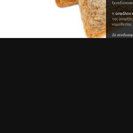
ξενοδοχειακ
Η
ασφάλεια 
της ύπαρξής
νομοθεσίας 
Σε συνδυασμ
εξασφαλίζουμ
Πιστοποίηση
Βιολογικός