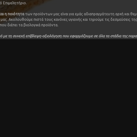
ό Επιμελητήριο.
και η ποιότητα
των προϊόντων μας είναι για εμάς αδιαπραγμάτευτη αρχή και θεμ
 μας. Ακολουθούμε πιστά τους κανόνες υγιεινής και τηρούμε τις δεσμεύσεις τη
που διέπει τα βιολογικά προϊόντα.
ό με τη συνεχή επίβλεψη-αξιολόγηση που εφαρμόζουμε σε όλα τα στάδια της παρ
ε σταθερά την υψηλή ποιότητα. Είμαστε πιστοποιημένοι από τον Οργανισμό Ελέγχ
ς
ΔΗΩ
σύμφωνα με τον Κανονισμό (ΕΚ) 834/2007 και (ΕΚ) 889/2008.
 σταρένιος άρτος για τοστ – ΟΙΚΟΓΕΝΕΙΑ ΜΑΘΙΟΥΔΑΚΗ