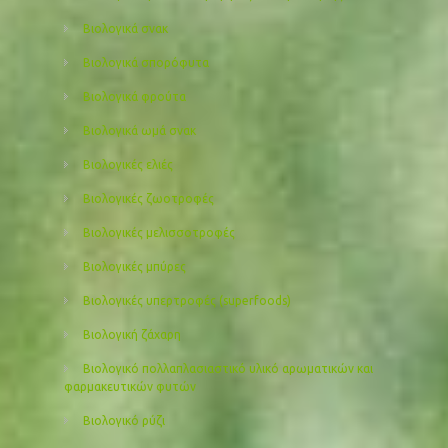
Βιολογικά σνακ
Βιολογικά σπορόφυτα
Βιολογικά φρούτα
Βιολογικά ωμά σνακ
Βιολογικές ελιές
Βιολογικές ζωοτροφές
Βιολογικές μελισσοτροφές
Βιολογικές μπύρες
Βιολογικές υπερτροφές (superfoods)
Βιολογική ζάχαρη
Βιολογικό πολλαπλασιαστικό υλικό αρωματικών και
φαρμακευτικών φυτών
Βιολογικό ρύζι