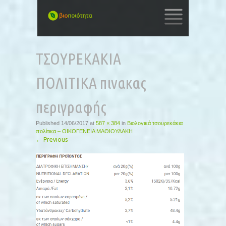
SKIP
TO
ΤΣΟΥΡΕΚΑΚΙΑ
CONTENT
ΠΟΛΙΤΙΚΑ πινακας
περιγραφής
Published
14/06/2017
at
587 × 384
in
Βιολογικά τσουρεκάκια
πολίτικα – ΟΙΚΟΓΕΝΕΙΑ ΜΑΘΙΟΥΔΑΚΗ
←
Previous