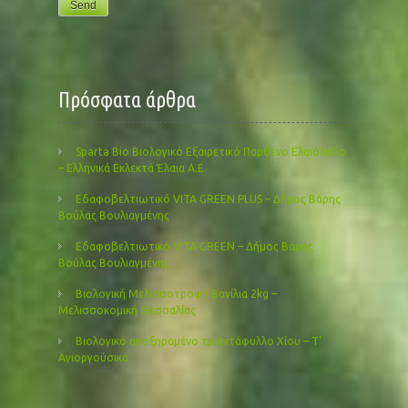
Πρόσφατα άρθρα
Sparta Bio Βιολογικό Εξαιρετικό Παρθένο Ελαιόλαδο
– Ελληνικά Εκλεκτά Έλαια Α.Ε.
Εδαφοβελτιωτικό VITA GREEN PLUS – Δήμος Βάρης
Βούλας Βουλιαγμένης
Εδαφοβελτιωτικό VITA GREEN – Δήμος Βάρης
Βούλας Βουλιαγμένης
Βιολογική Μελισσοτροφή Βανίλια 2kg –
Μελισσοκομική Θεσσαλίας
Βιολογικό αποξηραμένο τριαντάφυλλο Χίου – Τ’
Αγιοργούσικα