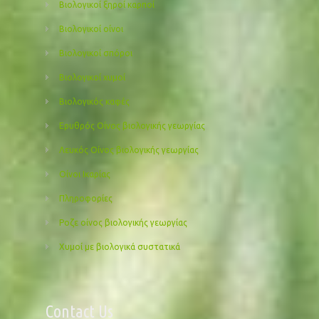
Βιολογικοί ξηροί καρποί
Βιολογικοί οίνοι
Βιολογικοί σπόροι
Βιολογικοί χυμοί
Βιολογικός καφές
Ερυθρός Οίνος βιολογικής γεωργίας
Λευκός Οίνος βιολογικής γεωργίας
Οίνοι Ικαρίας
Πληροφορίες
Ροζε οίνος βιολογικής γεωργίας
Χυμοί με βιολογικά συστατικά
Contact Us