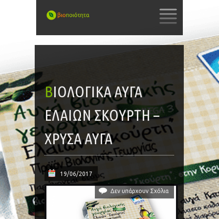
SKIP
TO
CONTENT
ΒΙΟΛΟΓΙΚΆ ΑΥΓΆ
ΕΛΑΙΏΝ ΣΚΟΎΡΤΗ –
ΧΡΥΣΑ ΑΥΓΑ
19/06/2017
Δεν υπάρχουν Σχόλια