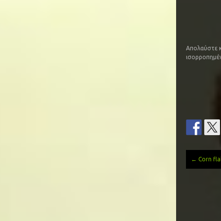
Απολαύστε κα
ισορροπημέν
←
Corn fla
Post
navi