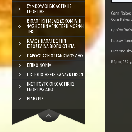
ΣΎΜΒΟΥΛΟΙ ΒΙΟΛΟΓΙΚΉΣ
ΓΕΩΡΓΊΑΣ
Corn flakes
Corn flakes 
ΒΙΟΛΟΓΙΚΉ ΜΕΛΙΣΣΟΚΟΜΊΑ: Η
ΦΎΣΗ ΣΤΗΝ ΑΓΝΌΤΕΡΗ ΜΟΡΦΉ
Προϊόν βιολ
ΤΗΣ
ΚΑΛΏΣ ΉΛΘΑΤΕ ΣΤΗΝ
Προϊόν Γερμ
ΙΣΤΟΣΕΛΊΔΑ ΒΙΟΠΟΙΌΤΗΤΑ
Πιστοποιείτ
ΠΑΡΟΥΣΊΑΣΗ ΟΡΓΑΝΙΣΜΟΎ ΔΗΩ
Βάρος 250 γ
ΕΠΙΚΟΙΝΩΝΊΑ
ΠΙΣΤΟΠΟΙΉΣΕΙΣ ΚΑΛΛΥΝΤΙΚΏΝ
ΙΝΣΤΙΤΟΎΤΟ ΟΙΚΟΛΟΓΙΚΉΣ
ΓΕΩΡΓΊΑΣ ΔΗΩ
ΕΙΔΉΣΕΙΣ