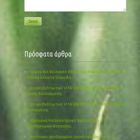
Πρόσφατα άρθρα
Sparta Bio Βιολογικό Εξαιρετικό Παρθένο Ελαιόλαδο –
Ελληνικά Εκλεκτά Έλαια Α.Ε.
Εδαφοβελτιωτικό VITA GREEN PLUS – Δήμος Βάρης
Βούλας Βουλιαγμένης
Εδαφοβελτιωτικό VITA GREEN – Δήμος Βάρης Βούλας
Βουλιαγμένης
Βιολογική Μελισσοτροφή Βανίλια 2kg –
Μελισσοκομική Θεσσαλίας
Βιολογικό αποξηραμένο τριαντάφυλλο Χίου – Τ’