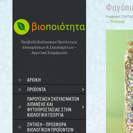
Φαγόπυ
Published
17/07/2
←
Previous
Προβολή Βιολογικών Προϊόντων,
Επιχειρήσεων & Σκευασμάτων –
Αγροτική Ενημέρωση
SKIP
ΑΡΧΙΚΗ
TO
CONTENT
ΠΡΟΪΌΝΤΑ
ΠΑΡΟΥΣΊΑΣΗ ΣΚΕΥΑΣΜΆΤΩΝ
ΛΊΠΑΝΣΗΣ ΚΑΙ
ΦΥΤΟΠΡΟΣΤΑΣΊΑΣ ΣΤΗΝ
ΒΙΟΛΟΓΙΚΉ ΓΕΩΡΓΊΑ
ΖΗΤΗΣΗ – ΠΡΟΣΦΟΡΑ
ΒΙΟΛΟΓΙΚΩΝ ΠΡΟΪΟΝΤΩΝ