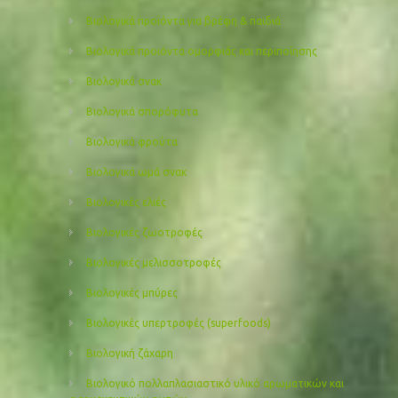
Βιολογικά προϊόντα για βρέφη & παιδιά
Βιολογικά προιόντα ομορφιάς και περιποίησης
Βιολογικά σνακ
Βιολογικά σπορόφυτα
Βιολογικά φρούτα
Βιολογικά ωμά σνακ
Βιολογικές ελιές
Βιολογικές ζωοτροφές
Βιολογικές μελισσοτροφές
Βιολογικές μπύρες
Βιολογικές υπερτροφές (superfoods)
Βιολογική ζάχαρη
Βιολογικό πολλαπλασιαστικό υλικό αρωματικών και