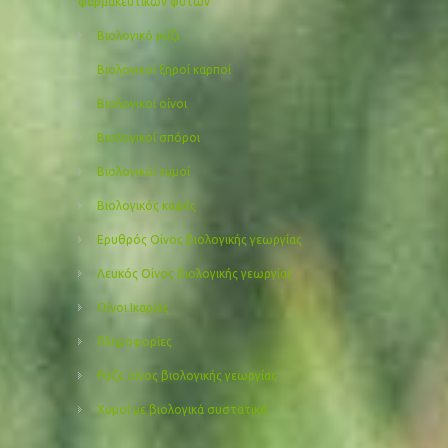
φαρμακευτικών φυτών
Βιολογικό ρύζι
Βιολογικοί ξηροί καρποί
Βιολογικοί οίνοι
Βιολογικοί σπόροι
Βιολογικοί χυμοί
Βιολογικός καφές
Ερυθρός Οίνος βιολογικής γεωργίας
Λευκός Οίνος βιολογικής γεωργίας
Οίνοι Ικαρίας
Πληροφορίες
Ροζε οίνος βιολογικής γεωργίας
Χυμοί με βιολογικά συστατικά