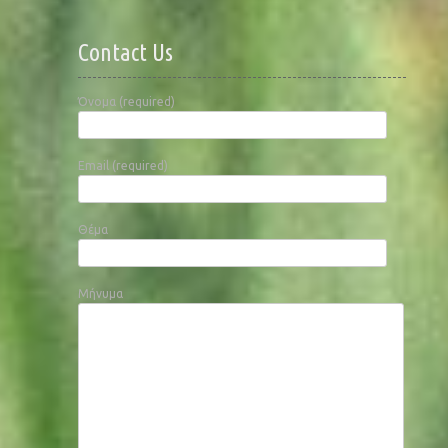
Contact Us
Όνομα (required)
Email (required)
Θέμα
Μήνυμα