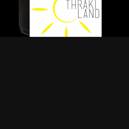
ς ασχολείται εδώ και πολλά χρόνια με τη συγκομιδή και την επεξεργασία αγροτι
Πάντα συλλέγουμε από τις εύφορες πεδιάδες της Θράκης τα πιο εκλεκτά και ποι
οϊόντα.
α γίνεται με φυσικές μεθόδους και η αποθήκευση γίνεται σε silos με τεχνικό αερ
ι φρέσκα.
αγωγή των ελαίων ψυχρής έκθλιψης δομήθηκαν νέες μονάδες που διαμορφώθηκα
ασία, την παραγωγή και την εμφιάλωση σπορέλαιου ψυχρής έκθλιψης.