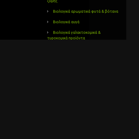
ζύμης
Βιολογικά αρωματικά φυτά & βότανα
Βιολογικά αυγά
Βιολογικά γαλακτοκομικά &
τυροκομικά προϊόντα
Βιολογικά γλυκά και μαρμελάδες
κών
Βιολογικά δημητριακά
οτικά
Βιολογικά έλαια
ισμό για να
Βιολογικά ελαιόλαδα
Βιολογικά ελαιόλαδα και ελιές
ν ειδικά για
Βιολογικά ζυμαρικά
Βιολογικά καλλυντικά
Βιολογικά λαχανικά – κηπευτικά
Βιολογικά μελισσοκομικά προιόντα