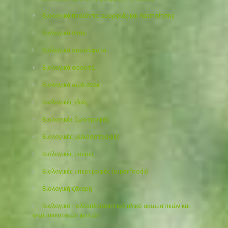
Βιολογικά προιόντα ομορφιάς και περιποίησης
Βιολογικά σνακ
Βιολογικά σπορόφυτα
Βιολογικά φρούτα
Βιολογικά ωμά σνακ
Βιολογικές ελιές
Βιολογικές ζωοτροφές
Βιολογικές μελισσοτροφές
Βιολογικές μπύρες
Βιολογικές υπερτροφές (superfoods)
Βιολογική ζάχαρη
Βιολογικό πολλαπλασιαστικό υλικό αρωματικών και
φαρμακευτικών φυτών