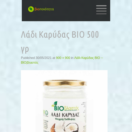
SKIP
TO
Λάδι Καρύδας ΒΙΟ 500
CONTENT
γρ
Published
30/05/2021
at
900 × 900
in
Λάδι Καρύδας ΒΙΟ –
ΒΙΟβλαστός