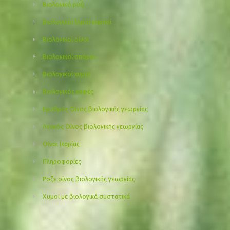
Βιολογικό ρύζι
Βιολογικοί ξηροί καρποί
Βιολογικοί οίνοι
Βιολογικοί σπόροι
Βιολογικοί χυμοί
Βιολογικός καφές
Ερυθρός Οίνος βιολογικής γεωργίας
Λευκός Οίνος βιολογικής γεωργίας
Οίνοι Ικαρίας
Πληροφορίες
Ροζε οίνος βιολογικής γεωργίας
Χυμοί με βιολογικά συστατικά