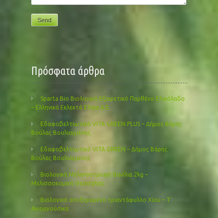
Πρόσφατα άρθρα
Sparta Bio Βιολογικό Εξαιρετικό Παρθένο Ελαιόλαδο
– Ελληνικά Εκλεκτά Έλαια Α.Ε.
Εδαφοβελτιωτικό VITA GREEN PLUS – Δήμος Βάρης
Βούλας Βουλιαγμένης
Εδαφοβελτιωτικό VITA GREEN – Δήμος Βάρης
Βούλας Βουλιαγμένης
Βιολογική Μελισσοτροφή Βανίλια 2kg –
Μελισσοκομική Θεσσαλίας
Βιολογικό αποξηραμένο τριαντάφυλλο Χίου – Τ’
Αγιοργούσικα