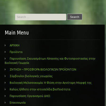
Search
for:
Main Menu
ΑΡΧΙΚΗ
Προϊόντα
Παρουσίαση Σκευασμάτων Λίπανσης και Φυτοπροστασίας στην
Βιολογική Γεωργία
ΖΗΤΗΣΗ – ΠΡΟΣΦΟΡΑ ΒΙΟΛΟΓΙΚΩΝ ΠΡΟΪΟΝΤΩΝ
Σύμβουλοι βιολογικής γεωργίας
Βιολογική Μελισσοκομία: Η Φύση στην Αγνότερη Μορφή της
Καλώς ήλθατε στην ιστοσελίδα βιοΠοιότητα
Παρουσίαση Οργανισμού ΔΗΩ
Επικοινωνία